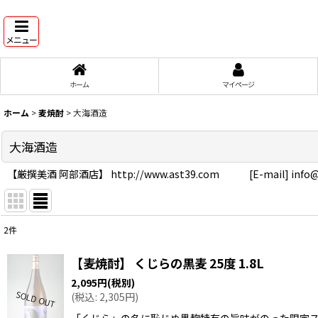
メニュー
ホーム
マイページ
ホーム
>
麦焼酎
>
大海酒造
大海酒造
【厳撰美酒 阿部酒店】 http://www.ast39.com [E-mail] info@
2
件
表示数
:
【麦焼酎】 くじらの黒麦 25度 1.8L
在庫あり
2,095
円
(税別)
(
税込
:
2,305
円
)
並び順
:
「くじら」の名に恥じぬ黒麹特有の旨味がのった限定