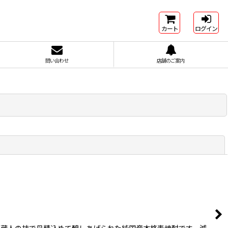
カート
ログイン
問い合わせ
店舗のご案内
閉じる
、蔵人の技で丹精込めて醸しあげられた純国産本格麦焼酎です。減