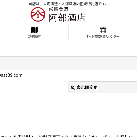
当店は、大海酒造・大海酒販の正規特約店です。
ご利用案内
ネット業務営業カレンダー
ast39.com
表示順変更
スペシャル麦焼酎！ 焼酎好適麦である良質な「はるしずく」を原料に