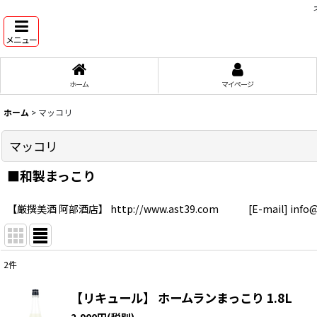
メニュー
ホーム
マイページ
ホーム
>
マッコリ
マッコリ
■和製まっこり
【厳撰美酒 阿部酒店】 http://www.ast39.com [E-mail] info@
2
件
表示数
:
【リキュール】 ホームランまっこり 1.8L
在庫あり
2,900
円
(税別)