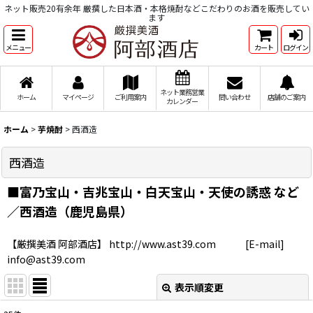
ネット販売20有余年 厳撰した日本酒・本格焼酎などこだわりのお酒を販売してい
ます
メニュー
カート
ログイン
ネット業務営業
ホーム
マイページ
ご利用案内
問い合わせ
店舗のご案内
カレンダー
ホーム
>
芋焼酎
>
西酒造
西酒造
■富乃宝山・吉兆宝山・白天宝山・天使の誘惑 など
／西酒造（鹿児島県）
【厳撰美酒 阿部酒店】 http://www.ast39.com [E-mail]
info@ast39.com
表示順変更
閉じる