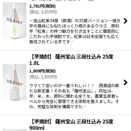
2,781
円
(税別)
(
税込
:
3,059
円
)
－宝山紅東34度（原酒）の25度バージョン－焼き
芋の風味にも似たほっくり感のあるウマさ 原料
芋「紅東」の持つ魅力を引き出すことに徹底的に
こだわった芋焼酎です。紅東は日本全国でも広く
栽培されている芋です…
【芋焼酎】 薩州宝山 三段仕込み 25度
1.8L
1,809
円
(税別)
(
税込
:
1,990
円
)
ウマくて安いのが一番うれしい！！ 西酒造の新
たな新定番！その名も「薩州宝山」。同社は、
芋、米、水、原料に関わる全てを、農業生産者レ
ベルから完全に管理できる体制を整えました。そ
の、完璧な体制を構築できた…
【芋焼酎】 薩州宝山 三段仕込み 25度
900ml