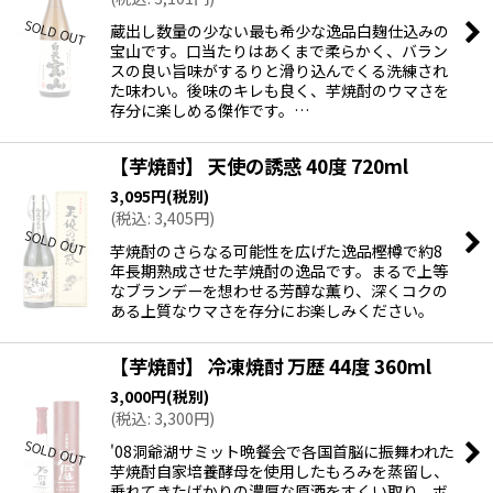
蔵出し数量の少ない最も希少な逸品白麹仕込みの
宝山です。口当たりはあくまで柔らかく、バラン
スの良い旨味がするりと滑り込んでくる洗練され
た味わい。後味のキレも良く、芋焼酎のウマさを
存分に楽しめる傑作です。…
【芋焼酎】 天使の誘惑 40度 720ml
3,095
円
(税別)
(
税込
:
3,405
円
)
芋焼酎のさらなる可能性を広げた逸品樫樽で約8
年長期熟成させた芋焼酎の逸品です。まるで上等
なブランデーを想わせる芳醇な薫り、深くコクの
ある上質なウマさを存分にお楽しみください。
【芋焼酎】 冷凍焼酎 万歴 44度 360ml
3,000
円
(税別)
(
税込
:
3,300
円
)
'08洞爺湖サミット晩餐会で各国首脳に振舞われた
芋焼酎自家培養酵母を使用したもろみを蒸留し、
垂れてきたばかりの濃厚な原酒をすくい取り、ボ