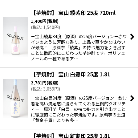
【芋焼酎】 宝山 綾紫印 25度 720ml
1,400
円
(税別)
(
税込
:
1,540
円
)
－宝山綾紫34度（原酒）の25度バージョン－赤ワ
インのように芳醇な香り、上品で華やかな味わい
が最高！ 原料芋「綾紫」の持つ魅力を引き出す
ことに徹底的にこだわった芋焼酎です。ポリフェ
ノールの一種であるア…
【芋焼酎】 宝山 白豊印 25度 1.8L
2,781
円
(税別)
(
税込
:
3,059
円
)
－宝山白豊34度（原酒）の25度バージョン－飲む
者を高い満足感に浸らせてくれる圧倒的クオリテ
ィー 原料芋「白豊」の持つ魅力を引き出すこと
に徹底的にこだわった芋焼酎です。原料芋の王道
「黄金千貫」よりも多…
【芋焼酎】 宝山 紅東印 25度 1.8L