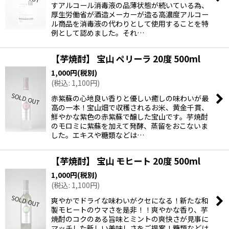
すアルコール消毒液の品薄状態が続いている為、
厚生労働省が酒造メーカーが造る高濃度アルコー
ル商品を消毒液の代わりとして使用することを特
例として認めました。それ…
【芋焼酎】 宝山 ペリーラ 20度 500ml
1,000
円
(税別)
(
税込
:
1,100
円
)
赤紫蘇の心地良い香りと優しい癒しの味わいが最
高の一本！宝山畑で収穫されるお米、黄金千貫、
鮮やかな紫色の赤紫蘇で醸した宝山です。芋焼酎
のモロミに紫蘇を加えて発酵、蒸留をおこないま
した。エキスや糖類などは…
【芋焼酎】 宝山 モヒート 20度 500ml
1,000
円
(税別)
(
税込
:
1,100
円
)
爽やかでドライな味わいがクセになる！新たな和
製モヒートのウマさを是非！！爽やかな香り、芋
焼酎のコクのある旨味とミントの爽快さが見事に
マッチした新しい美味しさをご提案！糖類などは