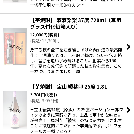
一切不使用で一般的なカク…
【芋焼酎】 酒酒楽楽 37度 720ml（専用
グラス付化粧箱入り）
12,000
円
(税別)
(
税込
:
13,200
円
)
持てる技の全てを注ぎ醸しあげた西酒造の最高傑
作！ 酒造りとは、己を磨き続け、想いを伝え続
け、旨さを追い求め続けること。創業から160
年、変わらぬ信念で研鑽した技の粋を集め、この
一本に辿り着きました。原…
【芋焼酎】 宝山 綾紫印 25度 1.8L
2,781
円
(税別)
(
税込
:
3,059
円
)
－宝山綾紫34度（原酒）の25度バージョン－赤ワ
インのように芳醇な香り、上品で華やかな味わい
が最高！ 原料芋「綾紫」の持つ魅力を引き出す
ことに徹底的にこだわった芋焼酎です。ポリフェ
ノールの一種であるア…