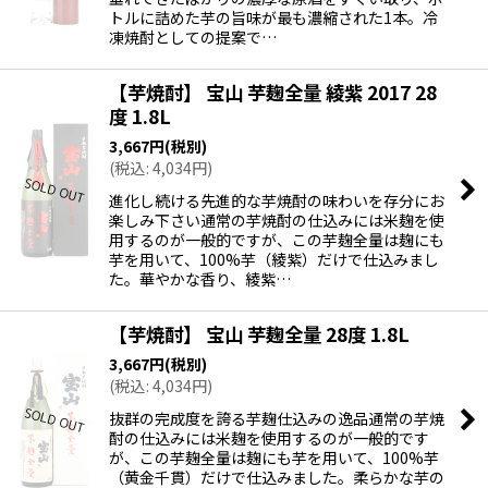
トルに詰めた芋の旨味が最も濃縮された1本。冷
凍焼酎としての提案で…
【芋焼酎】 宝山 芋麹全量 綾紫 2017 28
度 1.8L
3,667
円
(税別)
(
税込
:
4,034
円
)
進化し続ける先進的な芋焼酎の味わいを存分にお
楽しみ下さい通常の芋焼酎の仕込みには米麹を使
用するのが一般的ですが、この芋麹全量は麹にも
芋を用いて、100%芋（綾紫）だけで仕込みまし
た。華やかな香り、綾紫…
【芋焼酎】 宝山 芋麹全量 28度 1.8L
3,667
円
(税別)
(
税込
:
4,034
円
)
抜群の完成度を誇る芋麹仕込みの逸品通常の芋焼
酎の仕込みには米麹を使用するのが一般的です
が、この芋麹全量は麹にも芋を用いて、100%芋
（黄金千貫）だけで仕込みました。柔らかな芋の