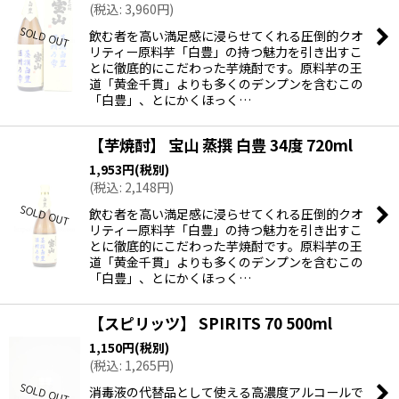
(
税込
:
3,960
円
)
飲む者を高い満足感に浸らせてくれる圧倒的クオ
リティー原料芋「白豊」の持つ魅力を引き出すこ
とに徹底的にこだわった芋焼酎です。原料芋の王
道「黄金千貫」よりも多くのデンプンを含むこの
「白豊」、とにかくほっく…
【芋焼酎】 宝山 蒸撰 白豊 34度 720ml
1,953
円
(税別)
(
税込
:
2,148
円
)
飲む者を高い満足感に浸らせてくれる圧倒的クオ
リティー原料芋「白豊」の持つ魅力を引き出すこ
とに徹底的にこだわった芋焼酎です。原料芋の王
道「黄金千貫」よりも多くのデンプンを含むこの
「白豊」、とにかくほっく…
【スピリッツ】 SPIRITS 70 500ml
1,150
円
(税別)
(
税込
:
1,265
円
)
消毒液の代替品として使える高濃度アルコールで