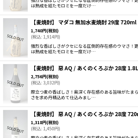
は熟成を経たモロミを一度だけ…
【麦焼酎】 マダコ 無加水麦焼酎 29度 720ml
1,740
円
(税別)
(
税込
:
1,914
円
)
強烈な香ばしさがクセになる圧倒的存在感のウマさ！
は熟成を経たモロミを一度だけ…
【麦焼酎】 惡 AQ / あくのくろぶか 28度 1.8
2,756
円
(税別)
(
税込
:
3,032
円
)
際立つ麦の香ばしさ！奥深く存在感のある旨味がたま
さを求め丹精込めて仕込みまし…
【麦焼酎】 惡 AQ / あくのくろぶか 28度 720
1,318
円
(税別)
(
税込
:
1,450
円
)
際立つ麦の香ばしさ！奥深く存在感のある旨味がたま