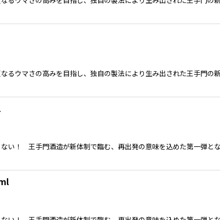
絞り込む
更なるウマさの高みを目指し、独自の製法により生み出された王手門の
L
らない！ 王手門酒造が新体制で臨む、再出発の意味を込めた第一弾と
ml
らない！ 王手門酒造が新体制で臨む、再出発の意味を込めた第一弾と