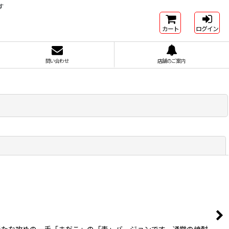
す
カート
ログイン
問い合わせ
店舗のご案内
閉じる
新たな攻めの一手「まだこ」の「麦」バージョンです。通常の焼酎