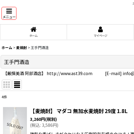
メニュー
ホーム
マイページ
ホーム
>
麦焼酎
>
王手門酒造
王手門酒造
【厳撰美酒 阿部酒店】 http://www.ast39.com [E-mail] info@
4
件
表示数
:
【麦焼酎】 マダコ 無加水麦焼酎 29度 1.8L
在庫あり
3,260
円
(税別)
(
税込
:
3,586
円
)
並び順
:
強烈な香ばしさがクセになる圧倒的存在感のウマさ！