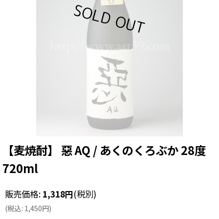
【麦焼酎】 惡 AQ / あくのくろぶか 28度
720ml
販売価格
:
1,318
円
(税別)
(
税込
:
1,450
円
)