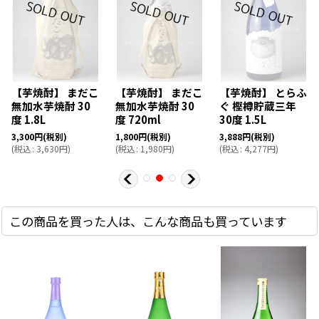
【芋焼酎】 まだこ
【芋焼酎】 まだこ
【芋焼酎】 とらふ
無加水芋焼酎 30
無加水芋焼酎 30
ぐ 樫樽貯蔵三年
度 1.8L
度 720ml
30度 1.5L
3,300
円
(税別)
1,800
円
(税別)
3,888
円
(税別)
(
税込
:
3,630
円
)
(
税込
:
1,980
円
)
(
税込
:
4,277
円
)
この商品を買った人は、こんな商品も買っています