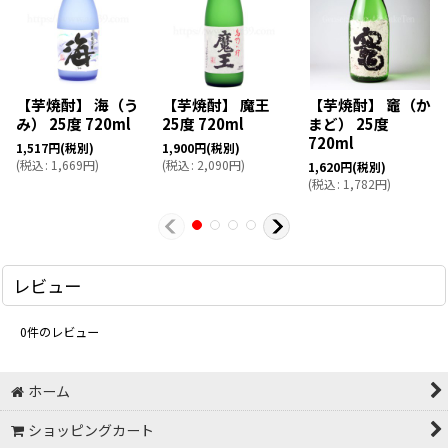
【芋焼酎】 海（う
【芋焼酎】 魔王
【芋焼酎】 竈（か
み） 25度 720ml
25度 720ml
まど） 25度
720ml
1,517
円
(税別)
1,900
円
(税別)
(
税込
:
1,669
円
)
(
税込
:
2,090
円
)
1,620
円
(税別)
(
税込
:
1,782
円
)
レビュー
0
件のレビュー
ホーム
ショッピングカート