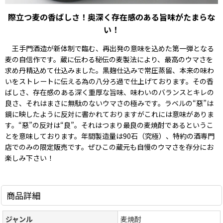
際立つ麦の香ばしさ！奥深く存在感のある旨味がたまらな
い！
王手門酒造が新体制で臨む、再出発の意味を込めた第一弾となる
麦の自信作です。蔵に伝わる秘伝の麦製法により、最高のウマさを
求め丹精込めて仕込みました。黒麹仕込みで常圧蒸留、本来の味わ
いをストレートに伝える為の八分ろ過で仕上げております。その香
ばしさ、存在感のある深く重厚な旨味、味わいのバランスとキレの
良さ、それはまさに無駄のないウマさの極みです。ラベルの“惡”は
鏡に映したように反対に書かれておりますがこれには意味がありま
す。“惡”の反対は“良”。それはつまり最良の麦焼酎であるというこ
とを意味しております。年間製造量は90石（究極）、特約の酒専門
店でのみの限定販売です。ぜひこの蔵元も自慢のウマさを存分にお
楽しみ下さい！
商品詳細
ジャンル
麦焼酎