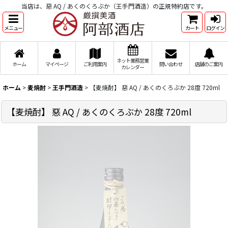
当店は、惡 AQ / あくのくろぶか（王手門酒造）の正規特約店です。
メニュー
カート
ログイン
ネット業務営業
ホーム
マイページ
ご利用案内
問い合わせ
店舗のご案内
カレンダー
ホーム
>
麦焼酎
>
王手門酒造
>
【麦焼酎】 惡 AQ / あくのくろぶか 28度 720ml
【麦焼酎】 惡 AQ / あくのくろぶか 28度 720ml