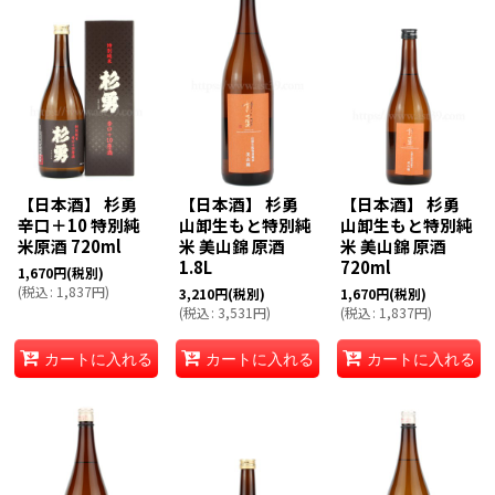
【日本酒】 杉勇
【日本酒】 杉勇
【日本酒】 杉勇
辛口＋10 特別純
山卸生もと特別純
山卸生もと特別純
米原酒 720ml
米 美山錦 原酒
米 美山錦 原酒
1.8L
720ml
1,670
円
(税別)
(
税込
:
1,837
円
)
3,210
円
(税別)
1,670
円
(税別)
(
税込
:
3,531
円
)
(
税込
:
1,837
円
)
カートに入れる
カートに入れる
カートに入れる