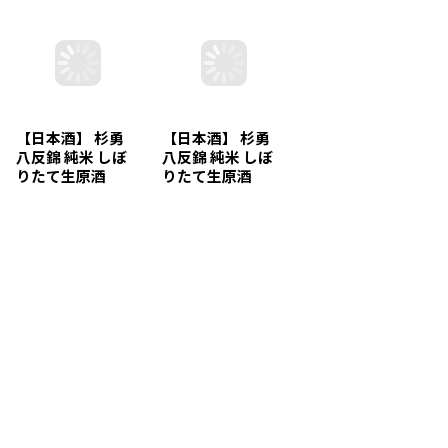
【日本酒】 杉勇
【日本酒】 杉勇
【日本酒】 嵐童
八反錦 純米 しぼ
八反錦 純米 しぼ
吟風 純米吟醸 火
りたて生原酒
りたて生原酒
入れ 1.8L
R5BY 1.8L（要冷
R5BY 720ml（要
3,240
円
(税別)
蔵）
冷蔵）
(
税込
:
3,564
円
)
2,592
円
(税別)
1,363
円
(税別)
(
税込
:
2,851
円
)
(
税込
:
1,499
円
)
1
2
次
»
ホーム