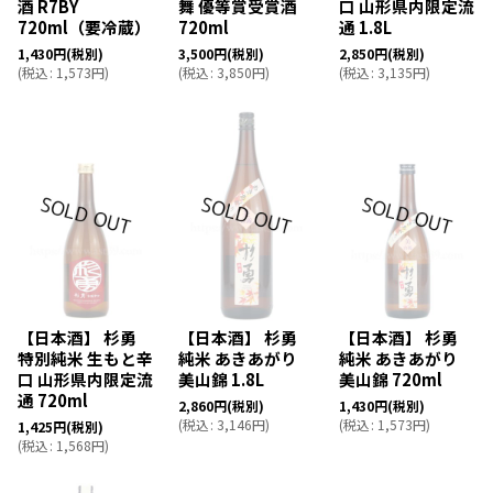
酒 R7BY
舞 優等賞受賞酒
口 山形県内限定流
720ml（要冷蔵）
720ml
通 1.8L
1,430
円
(税別)
3,500
円
(税別)
2,850
円
(税別)
(
税込
:
1,573
円
)
(
税込
:
3,850
円
)
(
税込
:
3,135
円
)
【日本酒】 杉勇
【日本酒】 杉勇
【日本酒】 杉勇
特別純米 生もと辛
純米 あきあがり
純米 あきあがり
口 山形県内限定流
美山錦 1.8L
美山錦 720ml
通 720ml
2,860
円
(税別)
1,430
円
(税別)
(
税込
:
3,146
円
)
(
税込
:
1,573
円
)
1,425
円
(税別)
(
税込
:
1,568
円
)