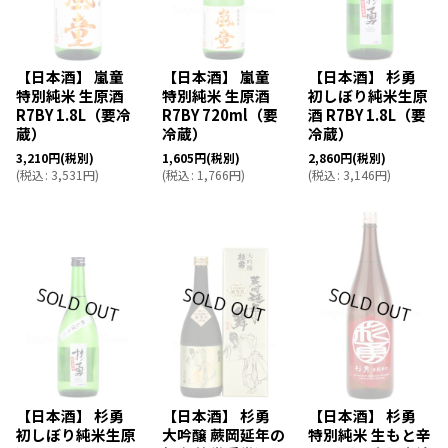
【日本酒】 嵐童
【日本酒】 嵐童
【日本酒】 杉勇
特別純米 生原酒
特別純米 生原酒
初しぼり純米生原
R7BY 1.8L（要冷
R7BY 720ml（要
酒 R7BY 1.8L（要
蔵）
冷蔵）
冷蔵）
3,210
円
(税別)
1,605
円
(税別)
2,860
円
(税別)
(
税込
:
3,531
円
)
(
税込
:
1,766
円
)
(
税込
:
3,146
円
)
【日本酒】 杉勇
【日本酒】 杉勇
【日本酒】 杉勇
初しぼり純米生原
大吟醸 蕨岡延年の
特別純米 生もと辛