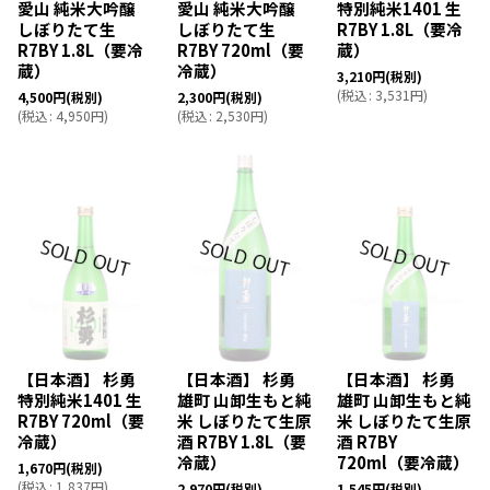
愛山 純米大吟醸
愛山 純米大吟醸
特別純米1401 生
しぼりたて生
しぼりたて生
R7BY 1.8L（要冷
R7BY 1.8L（要冷
R7BY 720ml（要
蔵）
蔵）
冷蔵）
3,210
円
(税別)
(
税込
:
3,531
円
)
4,500
円
(税別)
2,300
円
(税別)
(
税込
:
4,950
円
)
(
税込
:
2,530
円
)
【日本酒】 杉勇
【日本酒】 杉勇
【日本酒】 杉勇
特別純米1401 生
雄町 山卸生もと純
雄町 山卸生もと純
R7BY 720ml（要
米 しぼりたて生原
米 しぼりたて生原
冷蔵）
酒 R7BY 1.8L（要
酒 R7BY
冷蔵）
720ml（要冷蔵）
1,670
円
(税別)
(
税込
:
1,837
円
)
2,970
円
(税別)
1,545
円
(税別)