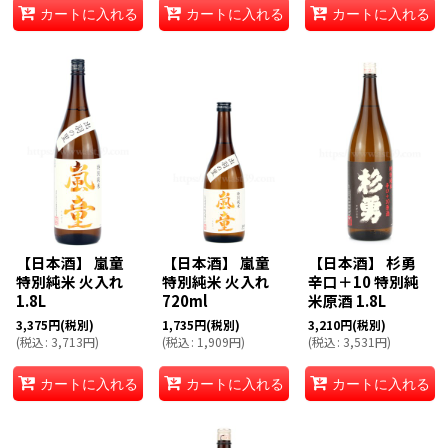
カートに入れる
カートに入れる
カートに入れる
【日本酒】 嵐童
【日本酒】 嵐童
【日本酒】 杉勇
特別純米 火入れ
特別純米 火入れ
辛口＋10 特別純
1.8L
720ml
米原酒 1.8L
3,375
円
(税別)
1,735
円
(税別)
3,210
円
(税別)
(
税込
:
3,713
円
)
(
税込
:
1,909
円
)
(
税込
:
3,531
円
)
カートに入れる
カートに入れる
カートに入れる