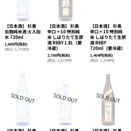
【日本酒】 杉勇
【日本酒】 杉勇
【日本酒】 杉勇
白麹純米酒 火入加
辛口＋10 特別純
辛口＋10 特別純
水 720ml
米 しぼりたて生原
米 しぼりたて生原
酒 R6BY 1.8L（要
酒 R6BY
1,605
円
(税別)
冷蔵）
720ml（要冷蔵）
(
税込
:
1,766
円
)
2,700
円
(税別)
1,404
円
(税別)
(
税込
:
2,970
円
)
(
税込
:
1,544
円
)
【日本酒】 杉勇
【日本酒】 杉勇
【日本酒】 杉勇