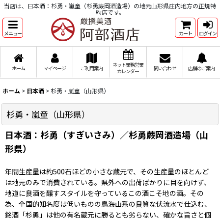
当店は、日本酒：杉勇・嵐童（杉勇蕨岡酒造場）の地元山形県庄内地方の正規特
約店です。
メニュー
カート
ログイン
ネット業務営業
ホーム
マイページ
ご利用案内
問い合わせ
店舗のご案内
カレンダー
ホーム
>
日本酒
>
杉勇・嵐童（山形県）
杉勇・嵐童（山形県）
日本酒：杉勇（すぎいさみ）／杉勇蕨岡酒造場（山
形県）
年間生産量は約500石ほどの小さな蔵元で、その生産量のほとんど
は地元のみで消費されている。県外への出荷ばかりに目を向けず、
地道に良酒を醸すスタイルを守っているこの酒こそ地の酒。その
為、全国的知名度は低いものの鳥海山系の良質な伏流水で仕込む、
銘酒「杉勇」は他の有名蔵元に勝るとも劣らない、確かな旨さと個