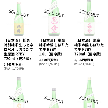
【日本酒】 杉勇
【日本酒】 嵐童
【日本酒】 嵐童
特別純米 生もと辛
純米吟醸 しぼりた
純米吟醸 しぼりた
口+14 しぼりたて
て生 R7BY
て生 R7BY
生原酒 R7BY
1.8L（要冷蔵）
720ml（要冷蔵）
720ml（要冷蔵）
3,570
円
(税別)
1,785
円
(税別)
(
税込
:
3,927
円
)
(
税込
:
1,964
円
)
1,545
円
(税別)
(
税込
:
1,700
円
)