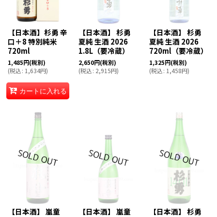
【日本酒】杉勇 辛
【日本酒】 杉勇
【日本酒】 杉勇
口＋8 特別純米
夏純 生酒 2026
夏純 生酒 2026
720ml
1.8L（要冷蔵）
720ml（要冷蔵）
1,485
円
(税別)
2,650
円
(税別)
1,325
円
(税別)
(
税込
:
1,634
円
)
(
税込
:
2,915
円
)
(
税込
:
1,458
円
)
カートに入れる
【日本酒】 嵐童
【日本酒】 嵐童
【日本酒】 杉勇