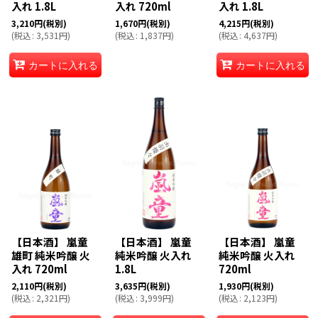
入れ 1.8L
入れ 720ml
入れ 1.8L
3,210
円
(税別)
1,670
円
(税別)
4,215
円
(税別)
(
税込
:
3,531
円
)
(
税込
:
1,837
円
)
(
税込
:
4,637
円
)
カートに入れる
カートに入れる
【日本酒】 嵐童
【日本酒】 嵐童
【日本酒】 嵐童
雄町 純米吟醸 火
純米吟醸 火入れ
純米吟醸 火入れ
入れ 720ml
1.8L
720ml
2,110
円
(税別)
3,635
円
(税別)
1,930
円
(税別)
(
税込
:
2,321
円
)
(
税込
:
3,999
円
)
(
税込
:
2,123
円
)