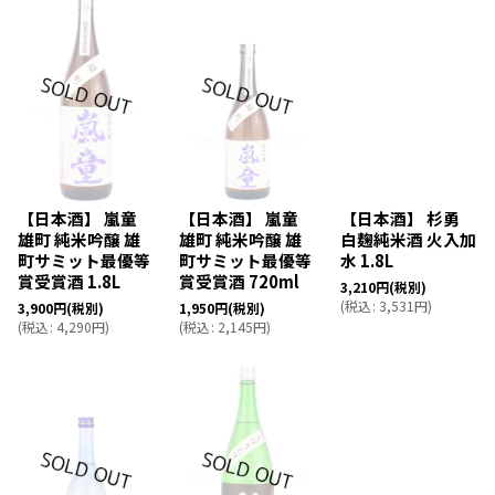
【日本酒】 嵐童
【日本酒】 嵐童
【日本酒】 杉勇
雄町 純米吟醸 雄
雄町 純米吟醸 雄
白麹純米酒 火入加
町サミット最優等
町サミット最優等
水 1.8L
賞受賞酒 1.8L
賞受賞酒 720ml
3,210
円
(税別)
(
税込
:
3,531
円
)
3,900
円
(税別)
1,950
円
(税別)
(
税込
:
4,290
円
)
(
税込
:
2,145
円
)