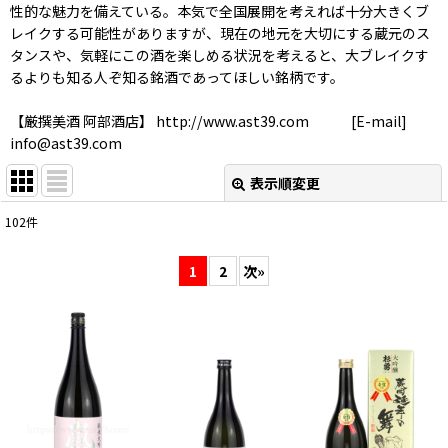
性的な魅力を備えている。本気で全国展開を考えれば十分大きくブ
レイクする可能性がありますが、現在の地元を大切にする蔵元のス
タンスや、気軽にこの酒を楽しめる状況を考えると、大ブレイクす
るよりも知る人ぞ知る銘酒であってほしい銘柄です。
【厳撰美酒 阿部酒店】 http://www.ast39.com [E-mail]
info@ast39.com
表示順変更
閉じる
102
件
表示数
:
1
2
次
»
在庫あり
並び順
:
絞り込む