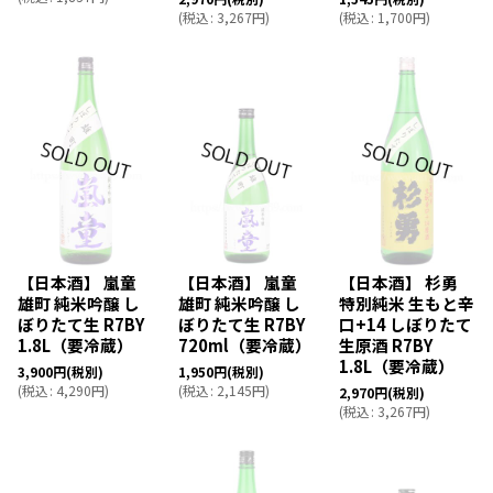
(
税込
:
3,267
円
)
(
税込
:
1,700
円
)
【日本酒】 嵐童
【日本酒】 嵐童
【日本酒】 杉勇
雄町 純米吟醸 し
雄町 純米吟醸 し
特別純米 生もと辛
ぼりたて生 R7BY
ぼりたて生 R7BY
口+14 しぼりたて
1.8L（要冷蔵）
720ml（要冷蔵）
生原酒 R7BY
1.8L（要冷蔵）
3,900
円
(税別)
1,950
円
(税別)
(
税込
:
4,290
円
)
(
税込
:
2,145
円
)
2,970
円
(税別)
(
税込
:
3,267
円
)