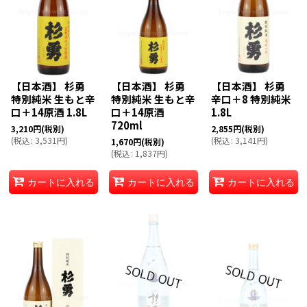
【日本酒】 杉勇
【日本酒】 杉勇
【日本酒】 杉勇
特別純米 生もと辛
特別純米 生もと辛
辛口＋8 特別純米
口＋14原酒 1.8L
口＋14原酒
1.8L
720ml
3,210
円
(税別)
2,855
円
(税別)
(
税込
:
3,531
円
)
(
税込
:
3,141
円
)
1,670
円
(税別)
(
税込
:
1,837
円
)
カートに入れる
カートに入れる
カートに入れる