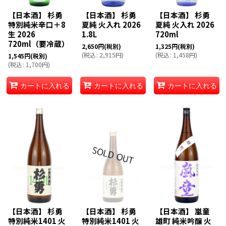
【日本酒】 杉勇
【日本酒】 杉勇
【日本酒】 杉勇
特別純米辛口＋8
夏純 火入れ 2026
夏純 火入れ 2026
生 2026
1.8L
720ml
720ml（要冷蔵）
2,650
円
(税別)
1,325
円
(税別)
(
税込
:
2,915
円
)
(
税込
:
1,458
円
)
1,545
円
(税別)
(
税込
:
1,700
円
)
カートに入れる
カートに入れる
カートに入れる
【日本酒】 杉勇
【日本酒】 杉勇
【日本酒】 嵐童
特別純米1401 火
特別純米1401 火
雄町 純米吟醸 火