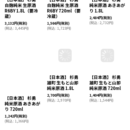
白麹純米 生原酒
白麹純米 生原酒
純米原酒 あきあが
R6BY 1.8L（要冷
R6BY 720ml（要
り 1.8L
蔵）
冷蔵）
2,484
円
(税別)
(
税込
:
2,732
円
)
3,132
円
(税別)
1,566
円
(税別)
(
税込
:
3,445
円
)
(
税込
:
1,723
円
)
【日本酒】 杉勇
【日本酒】 杉勇
【日本酒】 杉勇
純米原酒 あきあが
雄町 生もと山卸
雄町 生もと山卸
り 720ml
純米原酒 1.8L
純米原酒 720ml
1,242
円
(税別)
2,700
円
(税別)
1,404
円
(税別)
(
税込
:
1,366
円
)
(
税込
:
2,970
円
)
(
税込
:
1,544
円
)