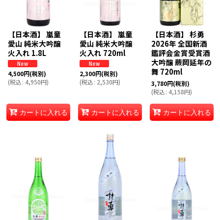
【日本酒】 嵐童
【日本酒】 嵐童
【日本酒】 杉勇
愛山 純米大吟醸
愛山 純米大吟醸
2026年 全国新酒
火入れ 1.8L
火入れ 720ml
鑑評会金賞受賞酒
大吟醸 蕨岡延年の
舞 720ml
4,500
円
(税別)
2,300
円
(税別)
(
税込
:
4,950
円
)
(
税込
:
2,530
円
)
3,780
円
(税別)
(
税込
:
4,158
円
)
カートに入れる
カートに入れる
カートに入れる