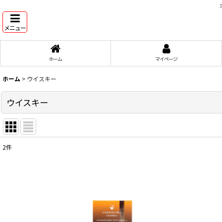
メニュー
ホーム
マイページ
ホーム
>
ウイスキー
ウイスキー
2
件
サブカテゴリ
:
表示数
:
在庫あり