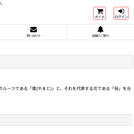
す。
カート
ログイン
問い合わせ
店舗のご案内
ルーツである「倭(やまと)」と、それを代表する花である「桜」を合
閉じる