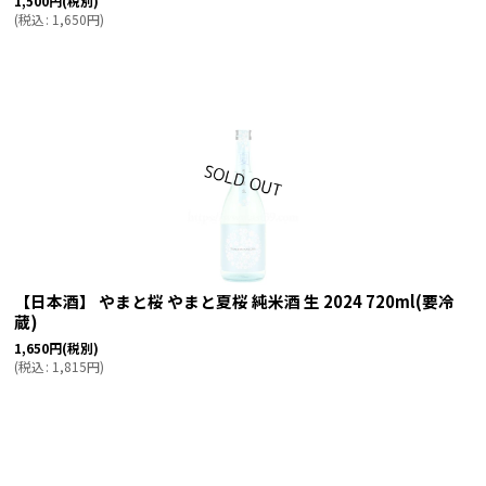
1,500
円
(税別)
(
税込
:
1,650
円
)
【日本酒】 やまと桜 やまと夏桜 純米酒 生 2024 720ml(要冷
蔵)
1,650
円
(税別)
(
税込
:
1,815
円
)