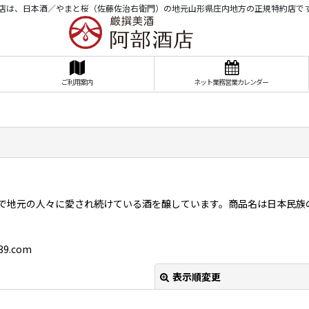
店は、日本酒／やまと桜（佐藤佐治右衛門）の地元山形県庄内地方の正規特約店で
ご利用案内
ネット業務営業カレンダー
で地元の人々に愛され続けている酒を醸しています。商品名は日本民族の
39.com
表示順変更