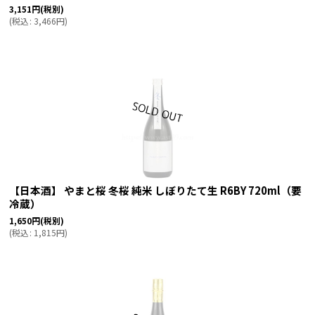
3,151
円
(税別)
(
税込
:
3,466
円
)
【日本酒】 やまと桜 冬桜 純米 しぼりたて生 R6BY 720ml（要
冷蔵）
1,650
円
(税別)
(
税込
:
1,815
円
)