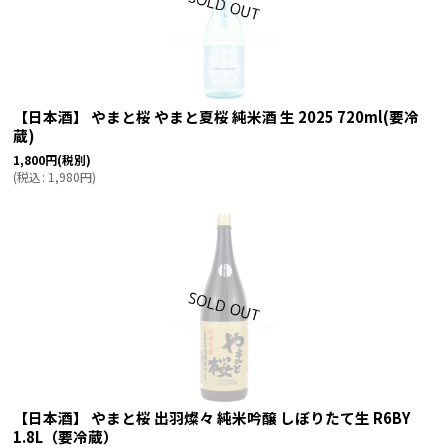
【日本酒】 やまと桜 やまと夏桜 純米酒 生 2025 720ml(要冷
蔵)
1,800
円
(税別)
(
税込
:
1,980
円
)
【日本酒】 やまと桜 出羽燦々 純米吟醸 しぼりたて生 R6BY
1.8L（要冷蔵）