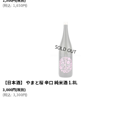
1,500
円
(税別)
(
税込
:
1,650
円
)
【日本酒】 やまと桜 辛口 純米酒 1.8L
3,000
円
(税別)
(
税込
:
3,300
円
)