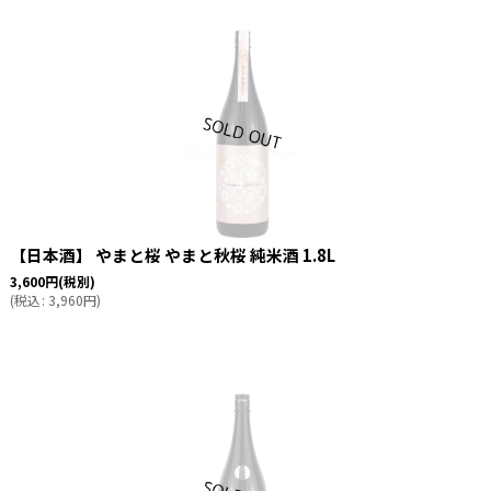
【日本酒】 やまと桜 やまと秋桜 純米酒 1.8L
3,600
円
(税別)
(
税込
:
3,960
円
)