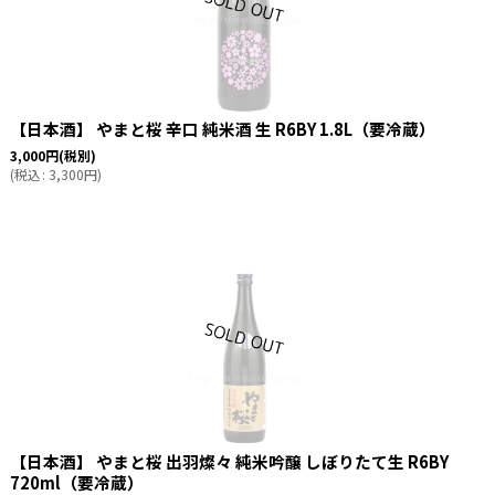
【日本酒】 やまと桜 辛口 純米酒 生 R6BY 1.8L（要冷蔵）
3,000
円
(税別)
(
税込
:
3,300
円
)
【日本酒】 やまと桜 出羽燦々 純米吟醸 しぼりたて生 R6BY
720ml（要冷蔵）