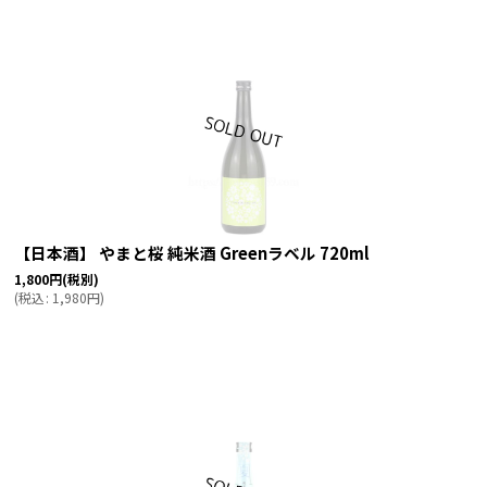
絞り込む
【日本酒】 やまと桜 純米酒 Greenラベル 720ml
1,800
円
(税別)
(
税込
:
1,980
円
)