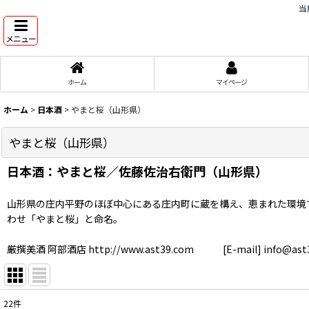
当
メニュー
ホーム
マイページ
ホーム
>
日本酒
>
やまと桜（山形県）
やまと桜（山形県）
日本酒：やまと桜／佐藤佐治右衛門（山形県）
山形県の庄内平野のほぼ中心にある庄内町に蔵を構え、恵まれた環境
わせ「やまと桜」と命名。
厳撰美酒 阿部酒店 http://www.ast39.com [E-mail] info@ast
22
件