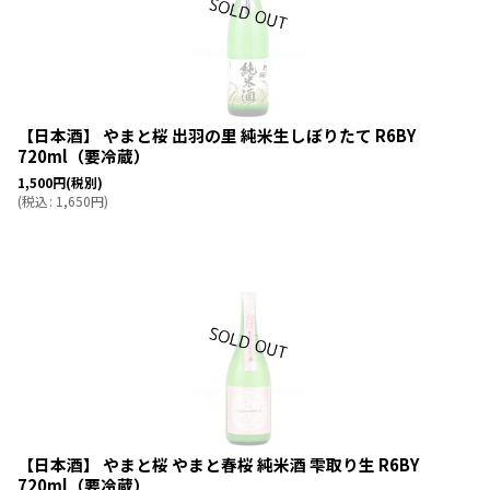
【日本酒】 やまと桜 出羽の里 純米生しぼりたて R6BY
720ml（要冷蔵）
1,500
円
(税別)
(
税込
:
1,650
円
)
【日本酒】 やまと桜 やまと春桜 純米酒 雫取り生 R6BY
720ml（要冷蔵）