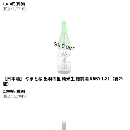
1,610
円
(税別)
(
税込
:
1,771
円
)
【日本酒】 やまと桜 出羽の里 純米生 槽前酒 R6BY 1.8L（要冷
蔵）
2,900
円
(税別)
(
税込
:
3,190
円
)