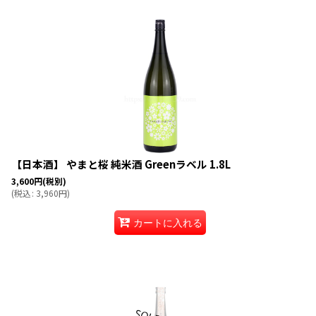
表示数
:
在庫あり
並び順
:
【日本酒】 やまと桜 純米酒 Greenラベル 1.8L
3,600
円
(税別)
(
税込
:
3,960
円
)
カートに入れる