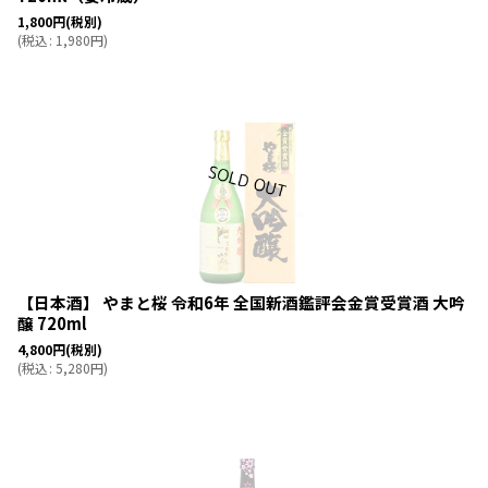
1,800
円
(税別)
(
税込
:
1,980
円
)
【日本酒】 やまと桜 令和6年 全国新酒鑑評会金賞受賞酒 大吟
醸 720ml
4,800
円
(税別)
(
税込
:
5,280
円
)