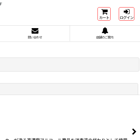
す
カート
ログイン
問い合わせ
店舗のご案内
閉じる
メーカーが造る高濃度アルコール商品を消毒液の代わりとして使用