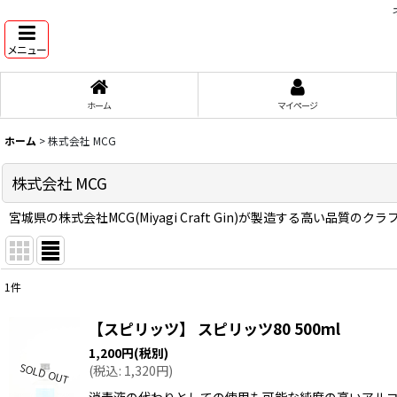
メニュー
ホーム
マイページ
ホーム
>
株式会社 MCG
株式会社 MCG
宮城県の株式会社MCG(Miyagi Craft Gin)が製造する高い品質のク
1
件
表示数
:
【スピリッツ】 スピリッツ80 500ml
在庫あり
1,200
円
(税別)
(
税込
:
1,320
円
)
並び順
:
消毒液の代わりとしての使用も可能な純度の高いアル