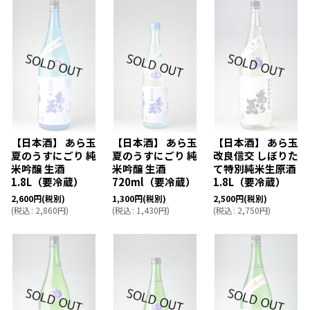
【日本酒】 あら玉
【日本酒】 あら玉
【日本酒】 あら玉
夏のうすにごり 純
夏のうすにごり 純
改良信交 しぼりた
米吟醸 生酒
米吟醸 生酒
て特別純米生原酒
1.8L（要冷蔵）
720ml（要冷蔵）
1.8L（要冷蔵）
2,600
円
(税別)
1,300
円
(税別)
2,500
円
(税別)
(
税込
:
2,860
円
)
(
税込
:
1,430
円
)
(
税込
:
2,750
円
)