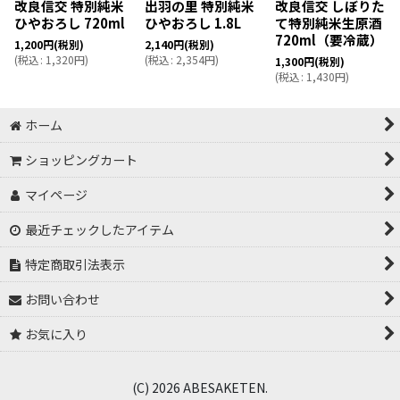
改良信交 特別純米
出羽の里 特別純米
改良信交 しぼりた
ひやおろし 720ml
ひやおろし 1.8L
て特別純米生原酒
720ml（要冷蔵）
1,200
円
(税別)
2,140
円
(税別)
(
税込
:
1,320
円
)
(
税込
:
2,354
円
)
1,300
円
(税別)
(
税込
:
1,430
円
)
ホーム
ショッピングカート
マイページ
最近チェックしたアイテム
特定商取引法表示
お問い合わせ
お気に入り
(C) 2026 ABESAKETEN.