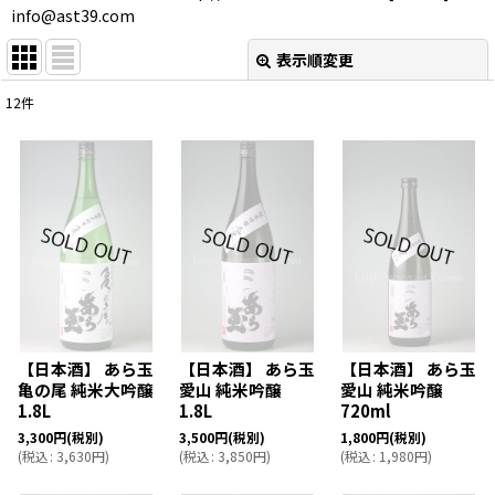
info@ast39.com
表示順変更
閉じる
12
件
表示数
:
在庫あり
並び順
:
絞り込む
【日本酒】 あら玉
【日本酒】 あら玉
【日本酒】 あら玉
亀の尾 純米大吟醸
愛山 純米吟醸
愛山 純米吟醸
1.8L
1.8L
720ml
3,300
円
(税別)
3,500
円
(税別)
1,800
円
(税別)
(
税込
:
3,630
円
)
(
税込
:
3,850
円
)
(
税込
:
1,980
円
)