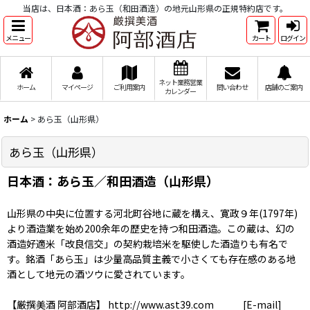
当店は、日本酒：あら玉（和田酒造）の地元山形県の正規特約店です。
メニュー
カート
ログイン
ネット業務営業
ホーム
マイページ
ご利用案内
問い合わせ
店舗のご案内
カレンダー
ホーム
>
あら玉（山形県）
あら玉（山形県）
日本酒：あら玉／和田酒造（山形県）
山形県の中央に位置する河北町谷地に蔵を構え、寛政９年(1797年)
より酒造業を始め200余年の歴史を持つ和田酒造。この蔵は、幻の
酒造好適米「改良信交」の契約栽培米を駆使した酒造りも有名で
す。銘酒「あら玉」は少量高品質主義で小さくても存在感のある地
酒として地元の酒ツウに愛されています。
【厳撰美酒 阿部酒店】 http://www.ast39.com [E-mail]