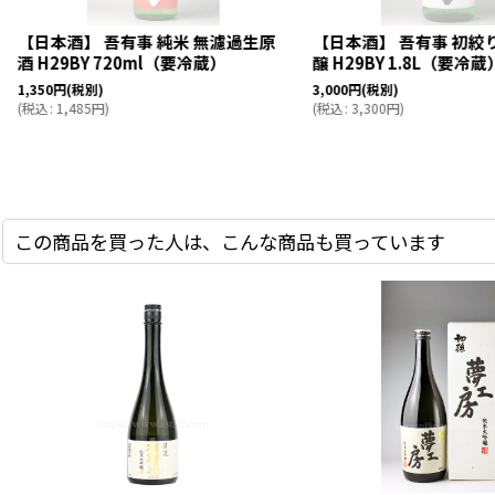
【日本酒】 吾有事 純米 無濾過生原
【日本酒】 吾有事 初絞
酒 H29BY 720ml（要冷蔵）
醸 H29BY 1.8L（要冷蔵
1,350
円
(税別)
3,000
円
(税別)
(
税込
:
1,485
円
)
(
税込
:
3,300
円
)
この商品を買った人は、こんな商品も買っています