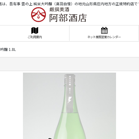
店は、吾有事 雲の上 純米大吟醸（奥羽自慢）の地元山形県庄内地方の正規特約店で
ご利用案内
ネット業務営業カレンダー
醸 1.8L