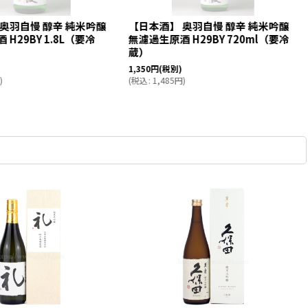
奥羽自慢 醇辛 純米吟醸
【日本酒】 奥羽自慢 醇辛 純米吟醸
H29BY 1.8L（要冷
無濾過生原酒 H29BY 720ml（要冷
蔵）
1,350
円
(税別)
)
(
税込
:
1,485
円
)