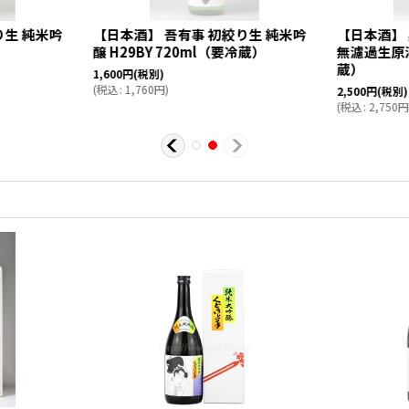
り生 純米吟
【日本酒】 吾有事 初絞り生 純米吟
【日本酒】 
）
醸 H29BY 720ml（要冷蔵）
無濾過生原酒 
蔵）
1,600
円
(税別)
(
税込
:
1,760
円
)
2,500
円
(税別)
(
税込
:
2,750
円