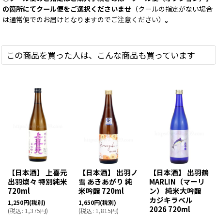
の箇所にてクール便をご選択くださいませ
（クールの指定がない場合
は通常便でのお届けとなりますのでご注意ください）
。
この商品を買った人は、こんな商品も買っています
【日本酒】 上喜元
【日本酒】 出羽ノ
【日本酒】 出羽鶴
出羽燦々 特別純米
雪 あきあがり 純
MARLIN（マーリ
720ml
米吟醸 720ml
ン） 純米大吟醸
カジキラベル
1,250
円
(税別)
1,650
円
(税別)
2026 720ml
(
税込
:
1,375
円
)
(
税込
:
1,815
円
)