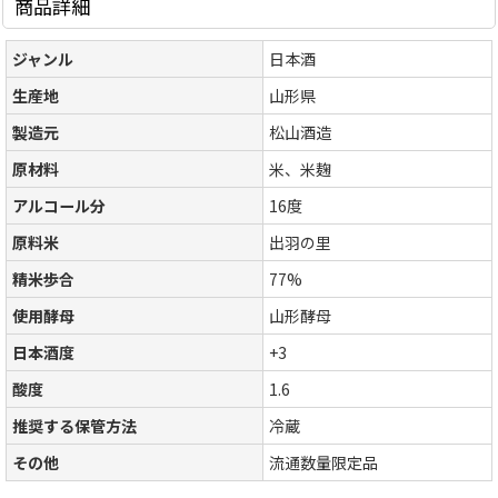
商品詳細
ジャンル
日本酒
生産地
山形県
製造元
松山酒造
原材料
米、米麹
アルコール分
16度
原料米
出羽の里
精米歩合
77%
使用酵母
山形酵母
日本酒度
+3
酸度
1.6
推奨する保管方法
冷蔵
その他
流通数量限定品