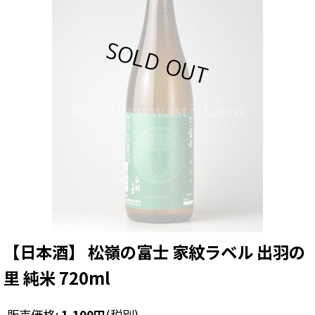
【日本酒】 松嶺の富士 家紋ラベル 出羽の
里 純米 720ml
販売価格
:
1,100
円
(税別)