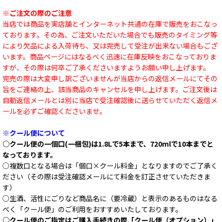
※ご注文の際のご注意
当店では商品を実店舗とインターネット共通の在庫で販売をおこなっ
ております。その為、ご注文いただいた場合でも販売のタイミング等
により欠品による入荷待ち、又は完売して受注が出来ない場合もござ
います。商品ページにはなるべく迅速に在庫反映をおこなっておりま
すが、その際は何卒ご了承くださいますようお願い申し上げます。
完売の際は大変申し訳ございませんが当店からの返信メールにてその
旨をご連絡の上、該当商品のキャンセルを申し上げます。ご注文後は
自動返信メールとは別に当店で受注確認後に送らせていただく返信メ
ールを必ずご確認くださいませ。
※クール便について
○クール便の一個口(一梱包)は1.8Lで5本まで、720mlで10本までと
なっております。
○複数口となる場合は「個口×クール料金」となりますのでご了承く
ださい（その際は受注確認メールにて料金を訂正させていただきま
す）
○生酒、活性にごりなど商品名に（要冷蔵）と表示のあるものはなる
べく「クール便」のご利用をおすすめいたしております。
○クール便のご指定はご購入手続きの際「クール便（オプション）」