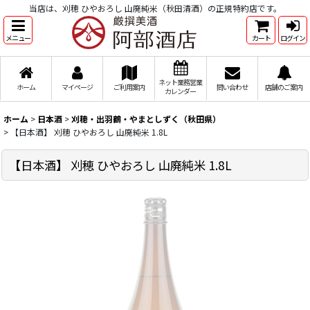
当店は、刈穂 ひやおろし 山廃純米（秋田清酒）の正規特約店です。
メニュー
カート
ログイン
ネット業務営業
ホーム
マイページ
ご利用案内
問い合わせ
店舗のご案内
カレンダー
ホーム
>
日本酒
>
刈穂・出羽鶴・やまとしずく（秋田県）
>
【日本酒】 刈穂 ひやおろし 山廃純米 1.8L
【日本酒】 刈穂 ひやおろし 山廃純米 1.8L