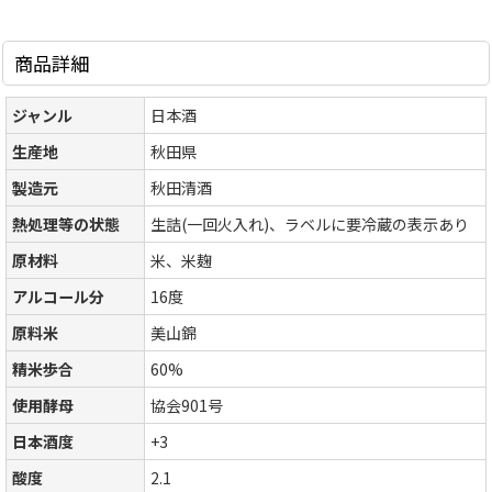
商品詳細
ジャンル
日本酒
生産地
秋田県
製造元
秋田清酒
熱処理等の状態
生詰(一回火入れ)、ラベルに要冷蔵の表示あり
原材料
米、米麹
アルコール分
16度
原料米
美山錦
精米歩合
60%
使用酵母
協会901号
日本酒度
+3
酸度
2.1