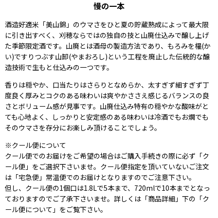
慢の一本
酒造好適米「美山錦」のウマさをひと夏の貯蔵熟成によって最大限
に引き出すべく、刈穂ならではの独自の技と山廃仕込みで醸し上げ
た季節限定酒です。山廃とは酒母の製造方法であり、もろみを櫂(か
い)ですりつぶす山卸(やまおろし)という工程を廃止した伝統的な醸
造技術で生もと仕込みの一つです。
香りは穏やか、口当たりはさらりとなめらか、太すぎず細すぎず丁
度良く厚みとコクのある味わいは爽やかささえ感じるバランスの良
さとボリューム感が見事です。山廃仕込み特有の穏やかな酸味がと
ても心地よく、しっかりと安定感のある味わいは冷酒でもお燗でも
そのウマさを存分にお楽しみ頂けることでしょう。
※クール便について
クール便でのお届けをご希望の場合はご購入手続きの際に必ず「ク
ール便」をご選択下さいませ。クール便指定を頂いていないご注文
は「宅急便」常温便でのお届けとなりますのでご注意下さい。
但し、クール便の1個口は1.8Lで5本まで、720mlで10本までとなっ
ておりますのでご了承下さいませ。詳しくは「商品詳細」下の「ク
ール便について」をご覧下さい。