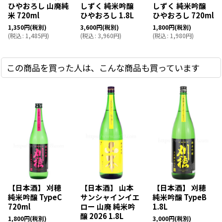
ひやおろし 山廃純
しずく 純米吟醸
しずく 純米吟醸
米 720ml
ひやおろし 1.8L
ひやおろし 720ml
1,350
円
(税別)
3,600
円
(税別)
1,800
円
(税別)
(
税込
:
1,485
円
)
(
税込
:
3,960
円
)
(
税込
:
1,980
円
)
この商品を買った人は、こんな商品も買っています
【日本酒】 刈穂
【日本酒】 山本
【日本酒】 刈穂
純米吟醸 TypeC
サンシャインイエ
純米吟醸 TypeB
720ml
ロー 山廃 純米吟
1.8L
醸 2026 1.8L
1,800
円
(税別)
3,000
円
(税別)