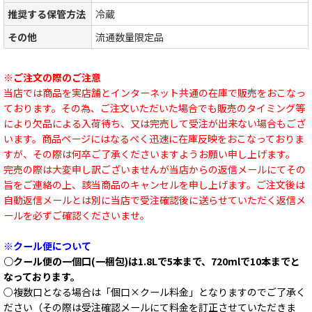
推奨する保管方法
冷蔵
その他
流通数量限定品
※ご注文の際のご注意
当店では商品を実店舗とインターネット共通の在庫で販売をおこなっ
ております。その為、ご注文いただいた場合でも販売のタイミング等
により欠品による入荷待ち、又は完売して受注が出来ない場合もござ
います。商品ページにはなるべく迅速に在庫反映をおこなっておりま
すが、その際は何卒ご了承くださいますようお願い申し上げます。
完売の際は大変申し訳ございませんが当店からの返信メールにてその
旨をご連絡の上、該当商品のキャンセルを申し上げます。ご注文後は
自動返信メールとは別に当店で受注確認後に送らせていただく返信メ
ールを必ずご確認くださいませ。
※クール便について
○クール便の一個口(一梱包)は1.8Lで5本まで、720mlで10本までと
なっております。
○複数口となる場合は「個口×クール料金」となりますのでご了承く
ださい（その際は受注確認メールにて料金を訂正させていただきま