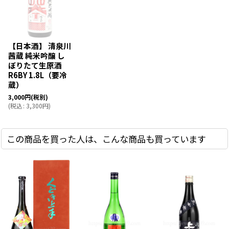
【日本酒】 清泉川
茜蔵 純米吟醸 し
ぼりたて生原酒
R6BY 1.8L（要冷
蔵）
3,000
円
(税別)
(
税込
:
3,300
円
)
この商品を買った人は、こんな商品も買っています