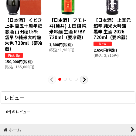
【日本酒】 くどき
【日本酒】 フモト
【日本酒】 上喜元
上手 百五十周年記
ヰ(麓井) 山田錦 純
超辛 純米大吟醸
念酒 山田穂15％
米吟醸 生酒 R7BY
黒辛 生酒 2026
袋吊り純米大吟醸
720ml（要冷蔵）
720ml（要冷蔵）
朱色 720ml（要冷
1,800
円
(税別)
蔵）
(
税込
:
1,980
円
)
2,650
円
(税別)
(
税込
:
2,915
円
)
150,000
円
(税別)
(
税込
:
165,000
円
)
レビュー
0
件のレビュー
ホーム