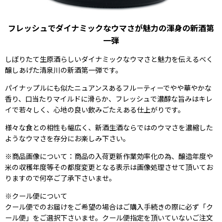
フレッシュでダイナミックなウマさが魅力の渾身の新酒第
一弾
しぼりたて生原酒らしいダイナミックなウマさと魅力を伝えるべく
醸しあげた清泉川の新酒第一弾です。
パイナップルにも似たニュアンスあるフルーティーでやや華やかな
香り、口当たりマイルドに滑らか、フレッシュで濃醇な旨みはキレ
イで若々しく、心地の良い飲みごたえある仕上がりです。
様々な食との相性も幅広く、新酒生酒ならではのウマさを濃縮した
ようなウマさを存分にお楽しみ下さい。
※商品画像について：商品の入荷更新作業効率化の為、醸造年度や
米の収穫年度等その都度変更となる表示は画像処理させて頂いてお
りますので何卒ご了承下さいませ。
※クール便について
クール便でのお届けをご希望の場合はご購入手続きの際に必ず「ク
ール便」をご選択下さいませ。クール便指定を頂いていないご注文