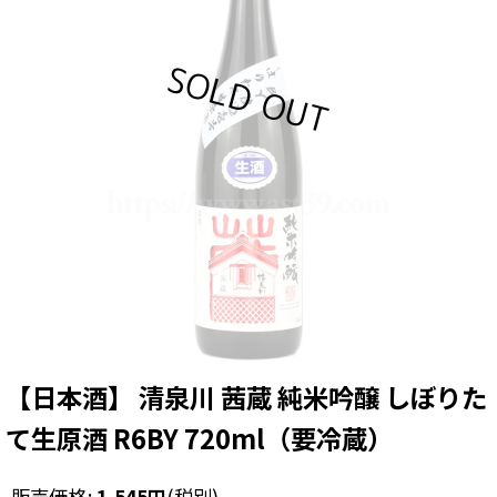
【日本酒】 清泉川 茜蔵 純米吟醸 しぼりた
て生原酒 R6BY 720ml（要冷蔵）
販売価格
:
1,545
円
(税別)