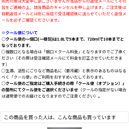
完売の際は大変申し訳ございませんが当店からの返信メールにてその
旨をご連絡の上、該当商品のキャンセルを申し上げます。ご注文後は
自動返信メールとは別に当店で受注確認後に送らせていただく返信メ
ールを必ずご確認くださいませ。
※クール便について
○クール便の一個口(一梱包)は1.8Lで5本まで、720mlで10本までと
なっております。
○複数口となる場合は「個口×クール料金」となりますのでご了承く
ださい（その際は受注確認メールにて料金を訂正させていただきま
す）
○生酒、活性にごりなど商品名に（要冷蔵）と表示のあるものはなる
べく「クール便」のご利用をおすすめいたしております。
○クール便のご指定はご購入手続きの際「クール便（オプション）」
の箇所にてクール便をご選択くださいませ
（クールの指定がない場合
は通常便でのお届けとなりますのでご注意ください）
。
この商品を買った人は、こんな商品も買っています