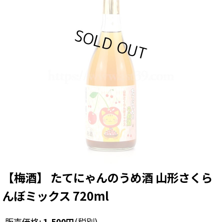
【梅酒】 たてにゃんのうめ酒 山形さくら
んぼミックス 720ml
販売価格
:
1,500
円
(税別)