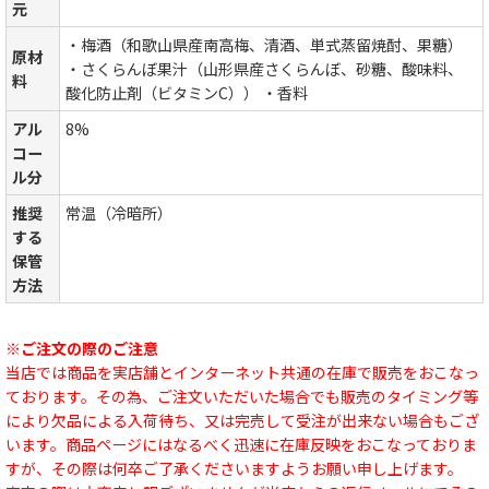
元
・梅酒（和歌山県産南高梅、清酒、単式蒸留焼酎、果糖）
原材
・さくらんぼ果汁（山形県産さくらんぼ、砂糖、酸味料、
料
酸化防止剤（ビタミンC）） ・香料
アル
8%
コー
ル分
推奨
常温（冷暗所）
する
保管
方法
※ご注文の際のご注意
当店では商品を実店舗とインターネット共通の在庫で販売をおこなっ
ております。その為、ご注文いただいた場合でも販売のタイミング等
により欠品による入荷待ち、又は完売して受注が出来ない場合もござ
います。商品ページにはなるべく迅速に在庫反映をおこなっておりま
すが、その際は何卒ご了承くださいますようお願い申し上げます。