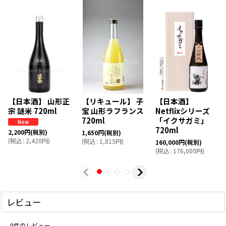
【日本酒】 山形正
【リキュール】 子
【日本酒】
宗 謎米 720ml
宝 山形ラフランス
Netflixシリーズ
720ml
「イクサガミ」
720ml
2,200
円
(税別)
1,650
円
(税別)
(
税込
:
2,420
円
)
(
税込
:
1,815
円
)
160,000
円
(税別)
(
税込
:
176,000
円
)
レビュー
0
件のレビュー