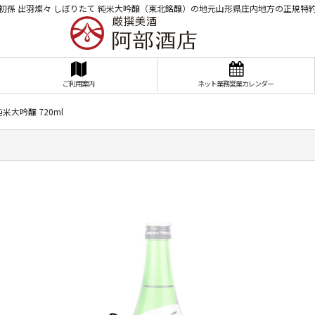
初孫 出羽燦々 しぼりたて 純米大吟醸（東北銘醸）の地元山形県庄内地方の正規特
ご利用案内
ネット業務営業カレンダー
米大吟醸 720ml