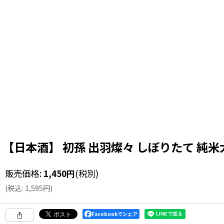
【日本酒】 初孫 出羽燦々 しぼりたて 純米大
販売価格
:
1,450
円
(税別)
(
税込
:
1,595
円
)
Facebookでシェア