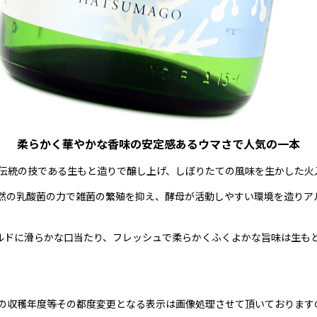
柔らかく華やかな香味の安定感あるウマさで人気の一本
り伝統の技である生もと造りで醸し上げ、しぼりたての風味を生かした火
然の乳酸菌の力で雑菌の繁殖を抑え、酵母が活動しやすい環境を造りアル
ルドに滑らかな口当たり、フレッシュで柔らかくふくよかな旨味は生も
の収穫年度等その都度変更となる表示は画像処理させて頂いております