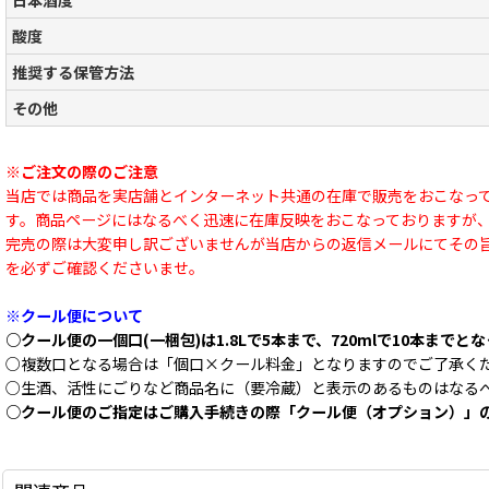
日本酒度
酸度
推奨する保管方法
その他
※ご注文の際のご注意
当店では商品を実店舗とインターネット共通の在庫で販売をおこなっ
す。商品ページにはなるべく迅速に在庫反映をおこなっておりますが
完売の際は大変申し訳ございませんが当店からの返信メールにてその
を必ずご確認くださいませ。
※クール便について
○クール便の一個口(一梱包)は1.8Lで5本まで、720mlで10本までと
○複数口となる場合は「個口×クール料金」となりますのでご了承く
○生酒、活性にごりなど商品名に（要冷蔵）と表示のあるものはなる
○クール便のご指定はご購入手続きの際「クール便（オプション）」