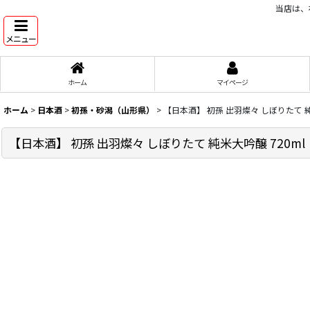
当店は、
メニュー
ホーム
マイページ
ホーム
>
日本酒
>
初孫・砂潟（山形県）
>
【日本酒】 初孫 出羽燦々 しぼりたて 純
【日本酒】 初孫 出羽燦々 しぼりたて 純米大吟醸 720ml