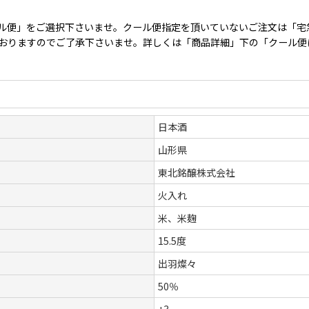
ル便」をご選択下さいませ。クール便指定を頂いていないご注文は「宅
となっておりますのでご了承下さいませ。詳しくは「商品詳細」下の「クール
日本酒
山形県
東北銘醸株式会社
火入れ
米、米麹
15.5度
出羽燦々
50％