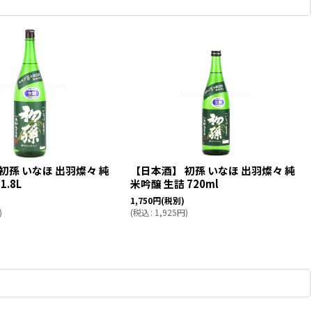
初孫 いなほ 出羽燦々 純
【日本酒】 初孫 いなほ 出羽燦々 純
1.8L
米吟醸 生詰 720ml
1,750
円
(税別)
)
(
税込
:
1,925
円
)