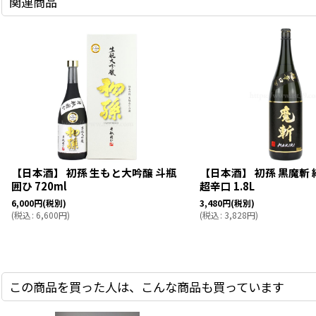
関連商品
【日本酒】 初孫 生もと大吟醸 斗瓶
【日本酒】 初孫 黒魔斬
囲ひ 720ml
超辛口 1.8L
6,000
円
(税別)
3,480
円
(税別)
(
税込
:
6,600
円
)
(
税込
:
3,828
円
)
この商品を買った人は、こんな商品も買っています