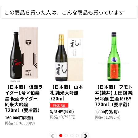
この商品を買った人は、こんな商品も買っています
【日本酒】 仮面ラ
【日本酒】 山本
【日本酒】 フモト
イダー1号×伯楽
礼 純米大吟醸
ヰ(麓井) 山田錦 純
星 仮面ライダー
720ml
米吟醸 生酒 R7BY
純米大吟醸
720ml（要冷蔵）
720ml（要冷蔵）
3,454
円
(税別)
1,800
円
(税別)
(
税込
:
3,799
円
)
(
税込
:
1,980
円
)
160,000
円
(税別)
(
税込
:
176,000
円
)