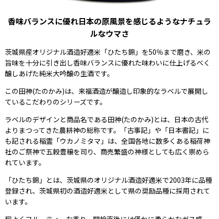
香味バランスに優れ日本の原風景を感じるようなナチュラ
ルなウマさ
茨城県産オリジナル酒造好適米「ひたち錦」を50％まで磨き、米の
旨味を十分に引き出し香味バランスに優れた味わいに仕上げるべく
醸しあげた純米大吟醸の生酒です。
この田神(たのかみ)は、来福酒造が醸造し印象的なラベルで展開し
ているこだわりのシリーズです。
ラベルのデザインと商品名である田神(たのかみ)とは、日本の古代
よりまつってきた農耕神の総称です。「古事記」や「日本書記」に
も記される稲霊「ウカノミタマ」は、全国各地に数多くある稲荷神
社のご祭神で五穀豊穣を司り、商売繁盛の神様としても広く崇めら
れています。
「ひたち錦」とは、茨城県のオリジナル酒造好適米で2003年に品種
登録され、茨城県初の酒造好適米として県の奨励品種に採用されて
います。
程よくフルーティーな香り、開栓直後には僅かに柔らかなガス感、