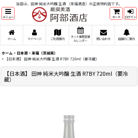
当店は、田神 純米大吟醸 生酒 （来福酒造）の正規特約店です。
メニュー
カート
ログイン
ネット業務営業
ホーム
マイページ
ご利用案内
問い合わせ
店舗のご案内
カレンダー
ホーム
>
日本酒
>
来福（茨城県）
>
【日本酒】 田神 純米大吟醸 生酒 R7BY 720ml（要冷蔵）
【日本酒】 田神 純米大吟醸 生酒 R7BY 720ml（要冷
蔵）