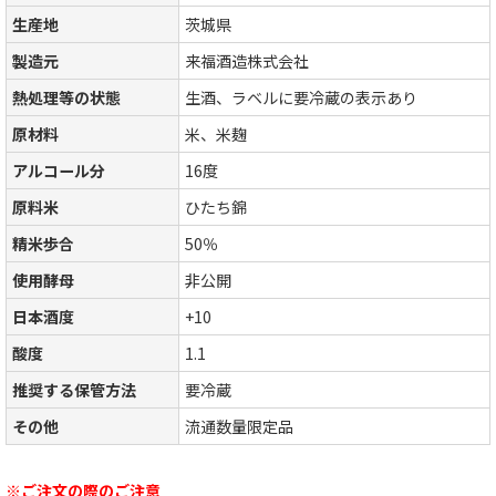
生産地
茨城県
製造元
来福酒造株式会社
熱処理等の状態
生酒、ラベルに要冷蔵の表示あり
原材料
米、米麹
アルコール分
16度
原料米
ひたち錦
精米歩合
50％
使用酵母
非公開
日本酒度
+10
酸度
1.1
推奨する保管方法
要冷蔵
その他
流通数量限定品
※ご注文の際のご注意