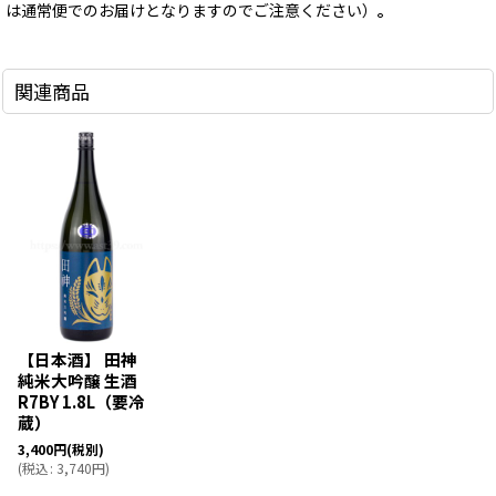
は通常便でのお届けとなりますのでご注意ください）
。
関連商品
【日本酒】 田神
純米大吟醸 生酒
R7BY 1.8L（要冷
蔵）
3,400
円
(税別)
(
税込
:
3,740
円
)