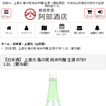
当店は、上喜元 亀の尾 純米吟醸 生酒（酒田酒造）の地元山形県庄内地方の正規
特約店です。
メニュー
カート
ログイン
ネット業務営業
ホーム
マイページ
ご利用案内
問い合わせ
店舗のご案内
カレンダー
ホーム
>
日本酒
>
上喜元（山形県）
>
【日本酒】 上喜元 亀の尾 純米吟醸 生酒 R7BY 1.8L（要冷蔵）
【日本酒】 上喜元 亀の尾 純米吟醸 生酒 R7BY
1.8L（要冷蔵）