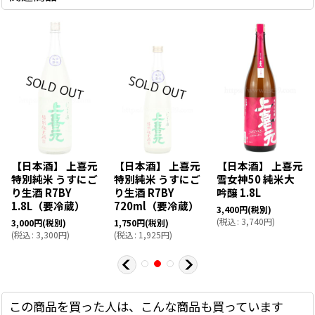
【日本酒】 上喜元
【日本酒】 上喜元
【日本酒】 上喜元
特別純米 うすにご
特別純米 うすにご
雪女神50 純米大
り生酒 R7BY
り生酒 R7BY
吟醸 1.8L
1.8L（要冷蔵）
720ml（要冷蔵）
3,400
円
(税別)
(
税込
:
3,740
円
)
3,000
円
(税別)
1,750
円
(税別)
(
税込
:
3,300
円
)
(
税込
:
1,925
円
)
この商品を買った人は、こんな商品も買っています