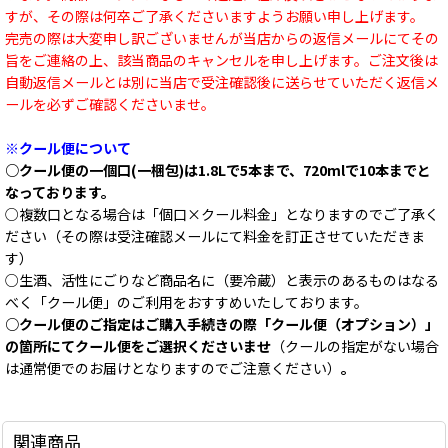
すが、その際は何卒ご了承くださいますようお願い申し上げます。
完売の際は大変申し訳ございませんが当店からの返信メールにてその
旨をご連絡の上、該当商品のキャンセルを申し上げます。ご注文後は
自動返信メールとは別に当店で受注確認後に送らせていただく返信メ
ールを必ずご確認くださいませ。
※クール便について
○クール便の一個口(一梱包)は1.8Lで5本まで、720mlで10本までと
なっております。
○複数口となる場合は「個口×クール料金」となりますのでご了承く
ださい（その際は受注確認メールにて料金を訂正させていただきま
す）
○生酒、活性にごりなど商品名に（要冷蔵）と表示のあるものはなる
べく「クール便」のご利用をおすすめいたしております。
○クール便のご指定はご購入手続きの際「クール便（オプション）」
の箇所にてクール便をご選択くださいませ
（クールの指定がない場合
は通常便でのお届けとなりますのでご注意ください）
。
関連商品