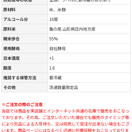
原材料
米、米麹
アルコール分
16度
原料米
亀の尾 山形県庄内地方産
精米歩合
55%
使用酵母
自社酵母
日本酒度
+1
酸度
1.6
推奨する保管方法
要冷蔵
その他
流通数量限定品
※ご注文の際のご注意
当店では商品を実店舗とインターネット共通の在庫で販売をおこなっ
ております。その為、ご注文いただいた場合でも販売のタイミング等
により欠品による入荷待ち、又は完売して受注が出来ない場合もござ
います。商品ページにはなるべく迅速に在庫反映をおこなっておりま