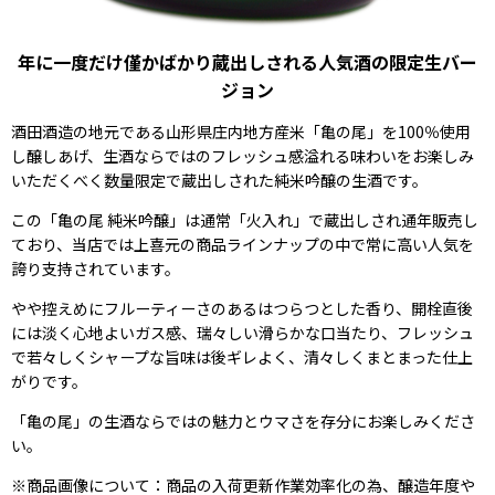
年に一度だけ僅かばかり蔵出しされる人気酒の限定生バー
ジョン
酒田酒造の地元である山形県庄内地方産米「亀の尾」を100％使用
し醸しあげ、生酒ならではのフレッシュ感溢れる味わいをお楽しみ
いただくべく数量限定で蔵出しされた純米吟醸の生酒です。
この「亀の尾 純米吟醸」は通常「火入れ」で蔵出しされ通年販売し
ており、当店では上喜元の商品ラインナップの中で常に高い人気を
誇り支持されています。
やや控えめにフルーティーさのあるはつらつとした香り、開栓直後
には淡く心地よいガス感、瑞々しい滑らかな口当たり、フレッシュ
で若々しくシャープな旨味は後ギレよく、清々しくまとまった仕上
がりです。
「亀の尾」の生酒ならではの魅力とウマさを存分にお楽しみくださ
い。
※商品画像について：商品の入荷更新作業効率化の為、醸造年度や