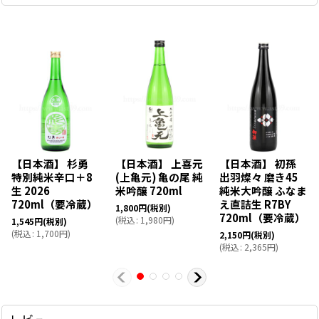
【日本酒】 杉勇
【日本酒】 上喜元
【日本酒】 初孫
特別純米辛口＋8
(上亀元) 亀の尾 純
出羽燦々 磨き45
生 2026
米吟醸 720ml
純米大吟醸 ふなま
720ml（要冷蔵）
え直詰生 R7BY
1,800
円
(税別)
720ml（要冷蔵）
(
税込
:
1,980
円
)
1,545
円
(税別)
(
税込
:
1,700
円
)
2,150
円
(税別)
(
税込
:
2,365
円
)