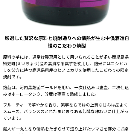
厳選した贅沢な原料と焼酎造りへの情熱が生む中俣酒造自
慢のこだわり焼酎
原料の芋には、通常は製菓用として用いられることが多い鹿児島県
頴娃町(えいちょう)産の高貴なる紫芋を使用し、麹米にはコシヒカ
リを父方に持つ鹿児島県産のヒノヒカリを使用したこだわりの限定
焼酎です。
麹菌は、河内黒麹菌ゴールドを用い、一次仕込みは甕壷、二次仕込
みはホーロータンク、貯蔵は甕壷で熟成しました。
フルーティーで華やかな香り、紫芋ならではの上質な甘みは品よく
スムーズ、バランスのとれたまとまりある芳醇な味わいに仕上がっ
ています。
蔵人が一丸となり情熱をたぎらせて造り上げたウマさを存分にお楽