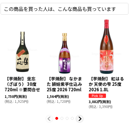
この商品を買った人は、こんな商品も買っています
【芋焼酎】 坐忘
【芋焼酎】 なかま
【芋焼酎】 紅はる
（ざぼう） 30度
た 頴娃紫芋仕込み
か 天使の雫 25度
720ml ※要問合せ
25度 2026 720ml
2026 1.8L
1,750
円
(税別)
1,564
円
(税別)
(
税込
:
1,925
円
)
(
税込
:
1,720
円
)
3,082
円
(税別)
(
税込
:
3,390
円
)