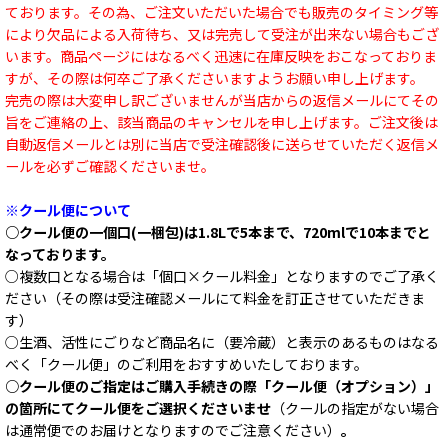
ております。その為、ご注文いただいた場合でも販売のタイミング等
により欠品による入荷待ち、又は完売して受注が出来ない場合もござ
います。商品ページにはなるべく迅速に在庫反映をおこなっておりま
すが、その際は何卒ご了承くださいますようお願い申し上げます。
完売の際は大変申し訳ございませんが当店からの返信メールにてその
旨をご連絡の上、該当商品のキャンセルを申し上げます。ご注文後は
自動返信メールとは別に当店で受注確認後に送らせていただく返信メ
ールを必ずご確認くださいませ。
※クール便について
○クール便の一個口(一梱包)は1.8Lで5本まで、720mlで10本までと
なっております。
○複数口となる場合は「個口×クール料金」となりますのでご了承く
ださい（その際は受注確認メールにて料金を訂正させていただきま
す）
○生酒、活性にごりなど商品名に（要冷蔵）と表示のあるものはなる
べく「クール便」のご利用をおすすめいたしております。
○クール便のご指定はご購入手続きの際「クール便（オプション）」
の箇所にてクール便をご選択くださいませ
（クールの指定がない場合
は通常便でのお届けとなりますのでご注意ください）
。