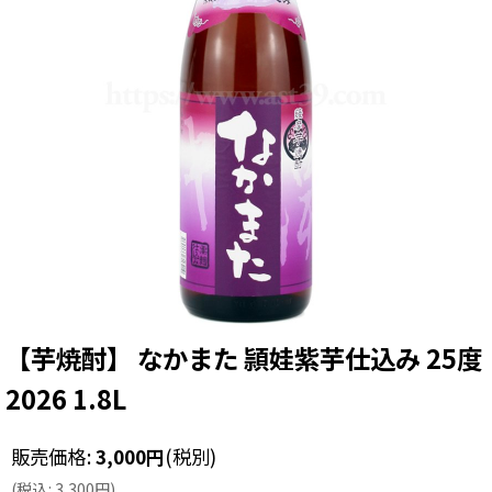
【芋焼酎】 なかまた 頴娃紫芋仕込み 25度
2026 1.8L
販売価格
:
3,000
円
(税別)
(
税込
:
3,300
円
)