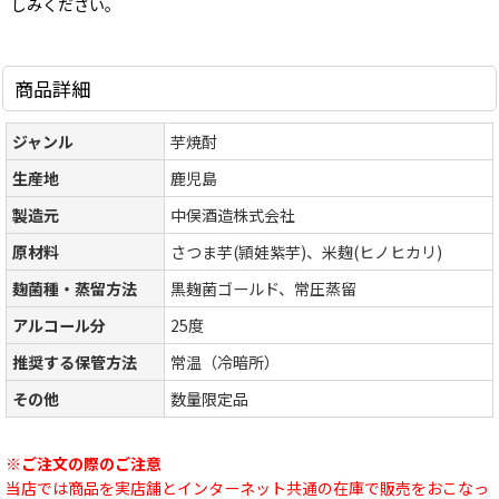
しみください。
商品詳細
ジャンル
芋焼酎
生産地
鹿児島
製造元
中俣酒造株式会社
原材料
さつま芋(頴娃紫芋)、米麹(ヒノヒカリ)
麹菌種・蒸留方法
黒麹菌ゴールド、常圧蒸留
アルコール分
25度
推奨する保管方法
常温（冷暗所）
その他
数量限定品
※ご注文の際のご注意
当店では商品を実店舗とインターネット共通の在庫で販売をおこなっ