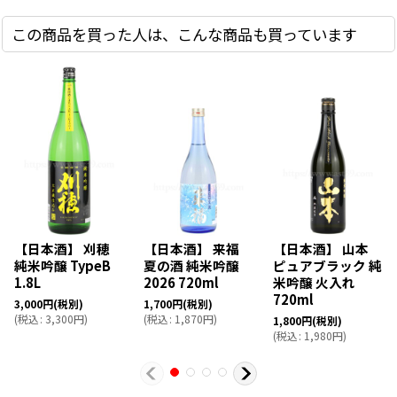
この商品を買った人は、こんな商品も買っています
【日本酒】 刈穂
【日本酒】 来福
【日本酒】 山本
純米吟醸 TypeB
夏の酒 純米吟醸
ピュアブラック 純
1.8L
2026 720ml
米吟醸 火入れ
720ml
3,000
円
(税別)
1,700
円
(税別)
(
税込
:
3,300
円
)
(
税込
:
1,870
円
)
1,800
円
(税別)
(
税込
:
1,980
円
)