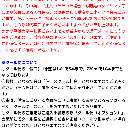
ております。その為、ご注文いただいた場合でも販売のタイミング等
により欠品による入荷待ち、又は完売して受注が出来ない場合もござ
います。商品ページにはなるべく迅速に在庫反映をおこなっておりま
すが、その際は何卒ご了承くださいますようお願い申し上げます。
完売の際は大変申し訳ございませんが当店からの返信メールにてその
旨をご連絡の上、該当商品のキャンセルを申し上げます。ご注文後は
自動返信メールとは別に当店で受注確認後に送らせていただく返信メ
ールを必ずご確認くださいませ。
※クール便について
○クール便の一個口(一梱包)は1.8Lで5本まで、720mlで10本までと
なっております。
○複数口となる場合は「個口×クール料金」となりますのでご了承く
ださい（その際は受注確認メールにて料金を訂正させていただきま
す）
○生酒、活性にごりなど商品名に（要冷蔵）と表示のあるものはなる
べく「クール便」のご利用をおすすめいたしております。
○クール便のご指定はご購入手続きの際「クール便（オプション）」
の箇所にてクール便をご選択くださいませ
（クールの指定がない場合
は通常便でのお届けとなりますのでご注意ください）
。