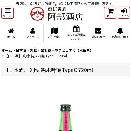
当店は、刈穂 純米吟醸 TypeC（秋田清酒）の正規特約店です。
メニュー
カート
ログイン
ネット業務営業
ホーム
マイページ
ご利用案内
問い合わせ
店舗のご案内
カレンダー
ホーム
>
日本酒
>
刈穂・出羽鶴・やまとしずく（秋田県）
>
【日本酒】 刈穂 純米吟醸 TypeC 720ml
【日本酒】 刈穂 純米吟醸 TypeC 720ml