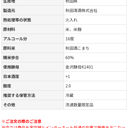
生産地
秋田県
製造元
秋田清酒株式会社
熱処理等の状態
火入れ
原材料
米、米麹
アルコール分
16度
原料米
秋田酒こまち
精米歩合
60%
使用酵母
金沢酵母K1401
日本酒度
+1
酸度
2.0
推奨する保管方法
冷蔵
その他
流通数量限定品
※ご注文の際のご注意
当店では商品を実店舗とインターネット共通の在庫で販売をおこなっ