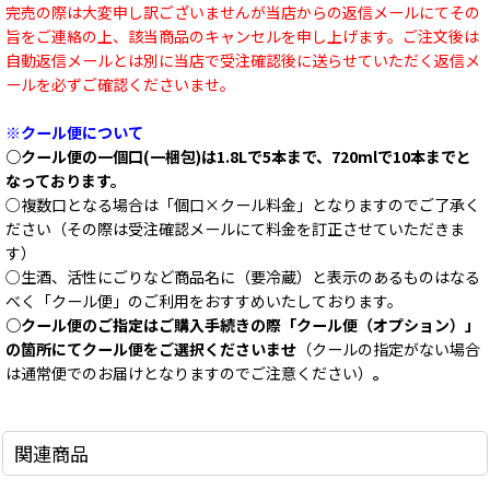
完売の際は大変申し訳ございませんが当店からの返信メールにてその
旨をご連絡の上、該当商品のキャンセルを申し上げます。ご注文後は
自動返信メールとは別に当店で受注確認後に送らせていただく返信メ
ールを必ずご確認くださいませ。
※クール便について
○クール便の一個口(一梱包)は1.8Lで5本まで、720mlで10本までと
なっております。
○複数口となる場合は「個口×クール料金」となりますのでご了承く
ださい（その際は受注確認メールにて料金を訂正させていただきま
す）
○生酒、活性にごりなど商品名に（要冷蔵）と表示のあるものはなる
べく「クール便」のご利用をおすすめいたしております。
○クール便のご指定はご購入手続きの際「クール便（オプション）」
の箇所にてクール便をご選択くださいませ
（クールの指定がない場合
は通常便でのお届けとなりますのでご注意ください）
。
関連商品