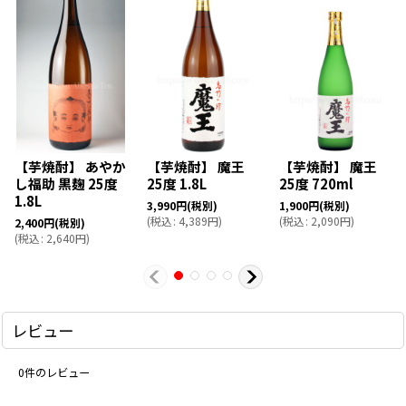
【芋焼酎】 あやか
【芋焼酎】 魔王
【芋焼酎】 魔王
し福助 黒麹 25度
25度 1.8L
25度 720ml
1.8L
3,990
円
(税別)
1,900
円
(税別)
(
税込
:
4,389
円
)
(
税込
:
2,090
円
)
2,400
円
(税別)
(
税込
:
2,640
円
)
レビュー
0
件のレビュー