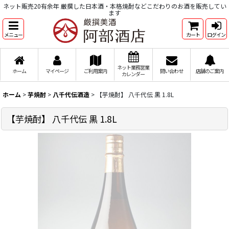
ネット販売20有余年 厳撰した日本酒・本格焼酎などこだわりのお酒を販売してい
ます
メニュー
カート
ログイン
ネット業務営業
ホーム
マイページ
ご利用案内
問い合わせ
店舗のご案内
カレンダー
ホーム
>
芋焼酎
>
八千代伝酒造
>
【芋焼酎】 八千代伝 黒 1.8L
【芋焼酎】 八千代伝 黒 1.8L