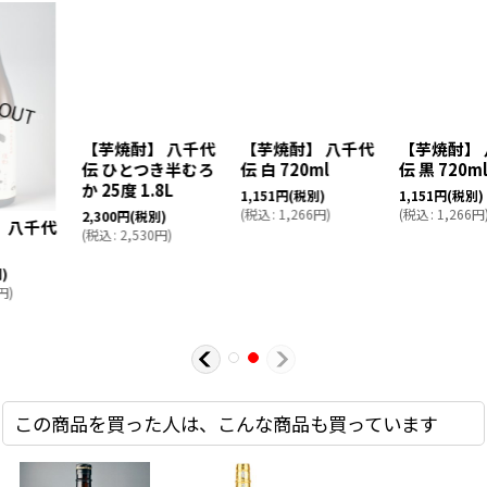
【芋焼酎】 八千代
【芋焼酎】 八千代
【芋焼酎】 八千代
伝 ひとつき半むろ
伝 白 720ml
伝 黒 720ml
か 25度 1.8L
1,151
円
(税別)
1,151
円
(税別)
(
税込
:
1,266
円
)
(
税込
:
1,266
円
)
2,300
円
(税別)
(
税込
:
2,530
円
)
この商品を買った人は、こんな商品も買っています