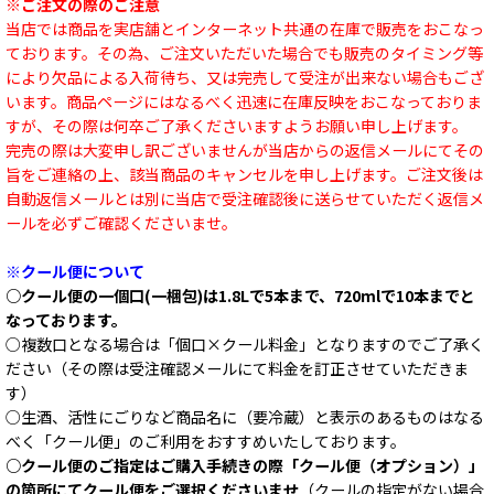
※ご注文の際のご注意
当店では商品を実店舗とインターネット共通の在庫で販売をおこなっ
ております。その為、ご注文いただいた場合でも販売のタイミング等
により欠品による入荷待ち、又は完売して受注が出来ない場合もござ
います。商品ページにはなるべく迅速に在庫反映をおこなっておりま
すが、その際は何卒ご了承くださいますようお願い申し上げます。
完売の際は大変申し訳ございませんが当店からの返信メールにてその
旨をご連絡の上、該当商品のキャンセルを申し上げます。ご注文後は
自動返信メールとは別に当店で受注確認後に送らせていただく返信メ
ールを必ずご確認くださいませ。
※クール便について
○クール便の一個口(一梱包)は1.8Lで5本まで、720mlで10本までと
なっております。
○複数口となる場合は「個口×クール料金」となりますのでご了承く
ださい（その際は受注確認メールにて料金を訂正させていただきま
す）
○生酒、活性にごりなど商品名に（要冷蔵）と表示のあるものはなる
べく「クール便」のご利用をおすすめいたしております。
○クール便のご指定はご購入手続きの際「クール便（オプション）」
の箇所にてクール便をご選択くださいませ
（クールの指定がない場合