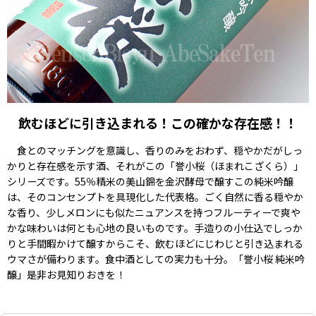
飲むほどに引き込まれる！この確かな存在感！！
食とのマッチングを意識し、香りのみをおわず、穏やかだがしっ
かりと存在感を示す酒、それがこの「誉小桜（ほまれこざくら）」
シリーズです。55％精米の美山錦を金沢酵母で醸すこの純米吟醸
は、そのコンセンプトを具現化した代表格。ごく自然に香る穏やか
な香り、少しメロンにも似たニュアンスを持つフルーティーで爽や
かな味わいは何とも心地の良いものです。手造りの小仕込でしっか
りと手間暇かけて醸すからこそ、飲むほどにじわじと引き込まれる
ウマさが備わります。食中酒としての実力も十分。「誉小桜 純米吟
醸」是非お見知りおきを！