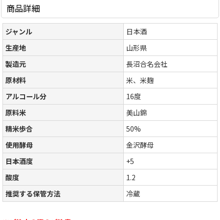
商品詳細
ジャンル
日本酒
生産地
山形県
製造元
長沼合名会社
原材料
米、米麹
アルコール分
16度
原料米
美山錦
精米歩合
50%
使用酵母
金沢酵母
日本酒度
+5
酸度
1.2
推奨する保管方法
冷蔵