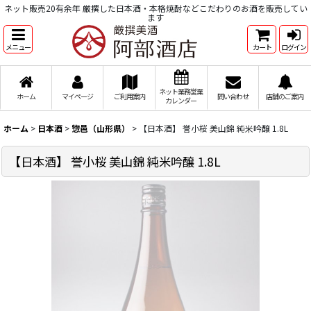
ネット販売20有余年 厳撰した日本酒・本格焼酎などこだわりのお酒を販売してい
ます
メニュー
カート
ログイン
ネット業務営業
ホーム
マイページ
ご利用案内
問い合わせ
店舗のご案内
カレンダー
ホーム
>
日本酒
>
惣邑（山形県）
>
【日本酒】 誉小桜 美山錦 純米吟醸 1.8L
【日本酒】 誉小桜 美山錦 純米吟醸 1.8L