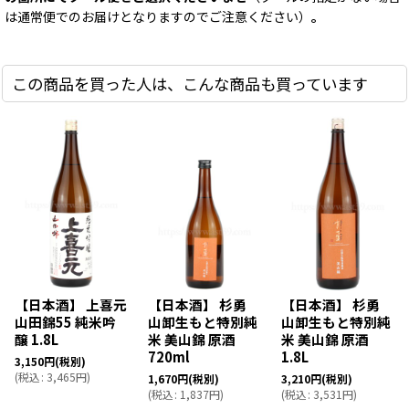
は通常便でのお届けとなりますのでご注意ください）
。
この商品を買った人は、こんな商品も買っています
【日本酒】 上喜元
【日本酒】 杉勇
【日本酒】 杉勇
山田錦55 純米吟
山卸生もと特別純
山卸生もと特別純
醸 1.8L
米 美山錦 原酒
米 美山錦 原酒
720ml
1.8L
3,150
円
(税別)
(
税込
:
3,465
円
)
1,670
円
(税別)
3,210
円
(税別)
(
税込
:
1,837
円
)
(
税込
:
3,531
円
)