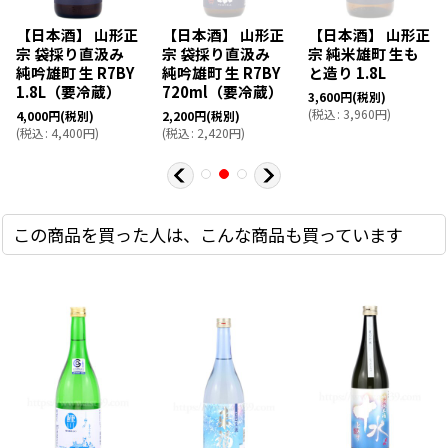
【日本酒】 山形正
【日本酒】 山形正
【日本酒】 山形正
宗 袋採り直汲み
宗 袋採り直汲み
宗 純米雄町 生も
純吟雄町 生 R7BY
純吟雄町 生 R7BY
と造り 1.8L
1.8L（要冷蔵）
720ml（要冷蔵）
3,600
円
(税別)
(
税込
:
3,960
円
)
4,000
円
(税別)
2,200
円
(税別)
(
税込
:
4,400
円
)
(
税込
:
2,420
円
)
この商品を買った人は、こんな商品も買っています