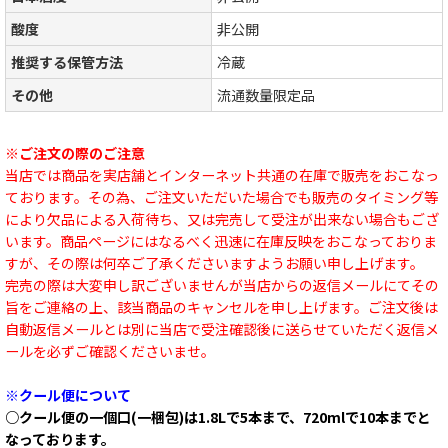
酸度
非公開
推奨する保管方法
冷蔵
その他
流通数量限定品
※ご注文の際のご注意
当店では商品を実店舗とインターネット共通の在庫で販売をおこなっ
ております。その為、ご注文いただいた場合でも販売のタイミング等
により欠品による入荷待ち、又は完売して受注が出来ない場合もござ
います。商品ページにはなるべく迅速に在庫反映をおこなっておりま
すが、その際は何卒ご了承くださいますようお願い申し上げます。
完売の際は大変申し訳ございませんが当店からの返信メールにてその
旨をご連絡の上、該当商品のキャンセルを申し上げます。ご注文後は
自動返信メールとは別に当店で受注確認後に送らせていただく返信メ
ールを必ずご確認くださいませ。
※クール便について
○クール便の一個口(一梱包)は1.8Lで5本まで、720mlで10本までと
なっております。