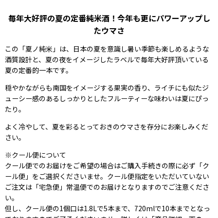
毎年大好評の夏の定番純米酒！今年も更にパワーアップし
たウマさ
この「夏ノ純米」は、日本の夏を意識し暑い季節も楽しめるような
酒質設計と、夏の夜をイメージしたラベルで毎年大好評頂いている
夏の定番的一本です。
穏やかながらも南国をイメージする果実の香り、ライチにも似たジ
ューシー感のあるしっかりとしたフルーティーな味わいは夏にぴっ
たり。
よく冷やして、夏を彩るとっておきのウマさを存分にお楽しみくだ
さい。
※クール便について
クール便でのお届けをご希望の場合はご購入手続きの際に必ず「ク
ール便」をご選択くださいませ。クール便指定をいただいていない
ご注文は「宅急便」常温便でのお届けとなりますのでご注意くださ
い。
但し、クール便の1個口は1.8Lで5本まで、720mlで10本までとなっ