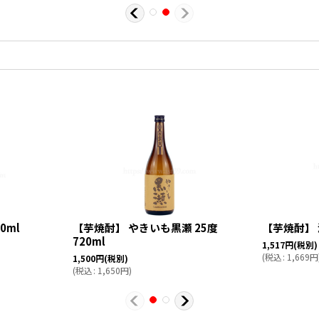
0ml
【芋焼酎】 やきいも黒瀬 25度
【芋焼酎】 海
720ml
1,517
円
(税別)
(
税込
:
1,669
円
1,500
円
(税別)
(
税込
:
1,650
円
)