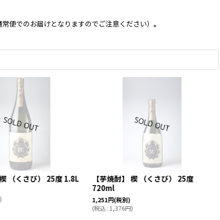
通常便でのお届けとなりますのでご注意ください）
。
 （くさび） 25度 1.8L
【芋焼酎】 楔 （くさび） 25度
720ml
)
1,251
円
(税別)
(
税込
:
1,376
円
)