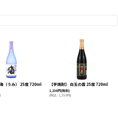
（うみ） 25度 720ml
【芋焼酎】 白玉の露 25度 720ml
1,230
円
(税別)
)
(
税込
:
1,353
円
)