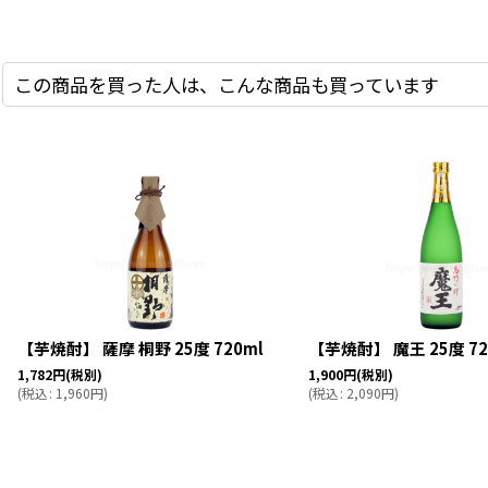
この商品を買った人は、こんな商品も買っています
【芋焼酎】 薩摩 桐野 25度 720ml
【芋焼酎】 魔王 25度 72
1,782
円
(税別)
1,900
円
(税別)
(
税込
:
1,960
円
)
(
税込
:
2,090
円
)