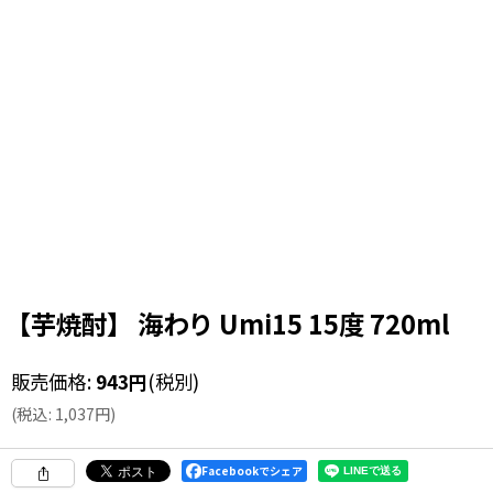
【芋焼酎】 海わり Umi15 15度 720ml
販売価格
:
943
円
(税別)
(
税込
:
1,037
円
)
Facebookでシェア