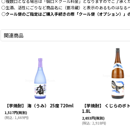
○複数口となる場合は「個口×クール料金」となりますのでご了承く
○生酒、活性にごりなど商品名に（要冷蔵）と表示のあるものはなる
○クール便のご指定はご購入手続きの際「クール便（オプション）」
関連商品
【芋焼酎】 海（うみ） 25度 720ml
【芋焼酎】 くじらのボト
1.8L
1,517
円
(税別)
(
税込
:
1,669
円
)
2,653
円
(税別)
(
税込
:
2,918
円
)