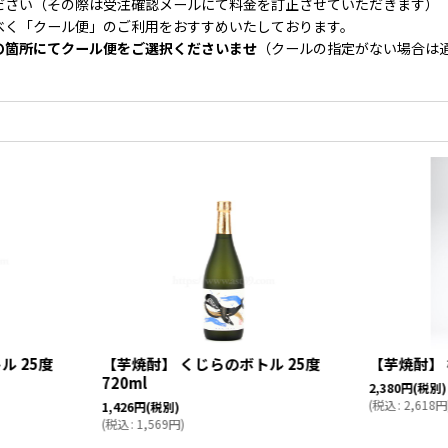
ださい（その際は受注確認メールにて料金を訂正させていただきます）
べく「クール便」のご利用をおすすめいたしております。
の箇所にてクール便をご選択くださいませ
（クールの指定がない場合は
ル 25度
【芋焼酎】 くじらのボトル 25度
【芋焼酎】 楔
720ml
2,380
円
(税別)
(
税込
:
2,618
円
1,426
円
(税別)
(
税込
:
1,569
円
)