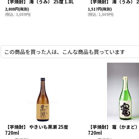
【芋焼酎】 海（うみ） 25度 1.8L
【芋焼酎】 海（うみ） 25
2,808
円
(税別)
1,517
円
(税別)
(
税込
:
3,089
円
)
(
税込
:
1,669
円
)
この商品を買った人は、こんな商品も買っています
【芋焼酎】 やきいも黒瀬 25度
【芋焼酎】 竈（かまど）
720ml
720ml