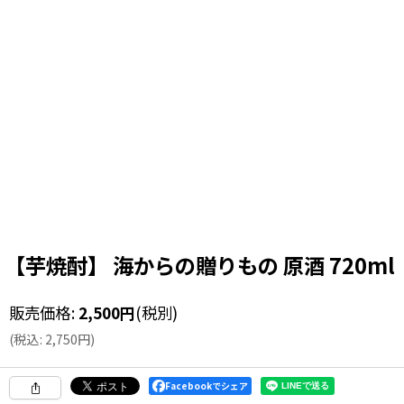
【芋焼酎】 海からの贈りもの 原酒 720ml
販売価格
:
2,500
円
(税別)
(
税込
:
2,750
円
)
Facebookでシェア