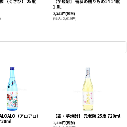
楔 （くさび） 25度
【芋焼酎】 薔薇の贈りもの14 14度
1.8L
2,381
円
(税別)
)
(
税込
:
2,619
円
)
ALOALO（アロアロ）
【麦・芋焼酎】 元老院 25度 720ml
720ml
1,420
円
(税別)