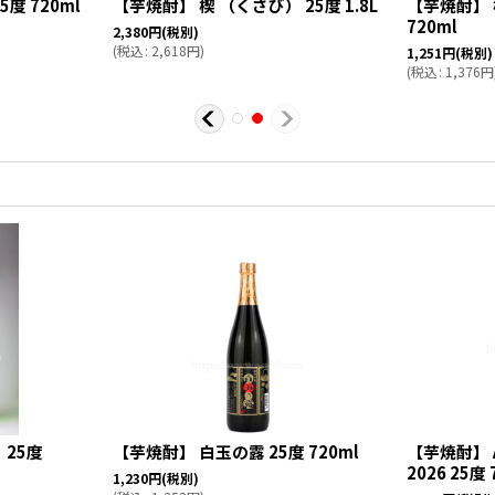
度 720ml
【芋焼酎】 楔 （くさび） 25度 1.8L
【芋焼酎】 
720ml
2,380
円
(税別)
(
税込
:
2,618
円
)
1,251
円
(税別)
(
税込
:
1,376
円
 25度
【芋焼酎】 白玉の露 25度 720ml
【芋焼酎】 
2026 25度 
1,230
円
(税別)