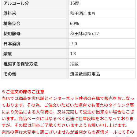
アルコール分
16度
原料米
秋田酒こまち
精米歩合
60%
使用酵母
秋田酵母No.12
日本酒度
±0
酸度
1.8
推奨する保管方法
冷蔵
その他
流通数量限定品
※ご注文の際のご注意
当店では商品を実店舗とインターネット共通の在庫で販売をおこなっ
ております。その為、ご注文いただいた場合でも販売のタイミング等
により欠品による入荷待ち、又は完売して受注が出来ない場合もござ
います。商品ページにはなるべく迅速に在庫反映をおこなっておりま
すが、その際は何卒ご了承くださいますようお願い申し上げます。
完売の際は大変申し訳ございませんが当店からの返信メールにてその