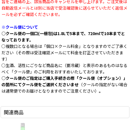
旨をご連絡の上、該当商品のキャンセルを申し上げます。ご注文後は
自動返信メールとは別に当店で受注確認後に送らせていただく返信メ
ールを必ずご確認くださいませ。
※クール便について
○クール便の一個口(一梱包)は1.8Lで5本まで、720mlで10本までと
なっております。
○複数口となる場合は「個口×クール料金」となりますのでご了承く
ださい（その際は受注確認メールにて料金を訂正させていただきま
す）
○生酒、活性にごりなど商品名に（要冷蔵）と表示のあるものはなる
べく「クール便」のご利用をおすすめいたしております。
○クール便のご指定はご購入手続きの際「クール便（オプション）」
の箇所にてクール便をご選択くださいませ
（クールの指定がない場合
は通常便でのお届けとなりますのでご注意ください）
。
関連商品