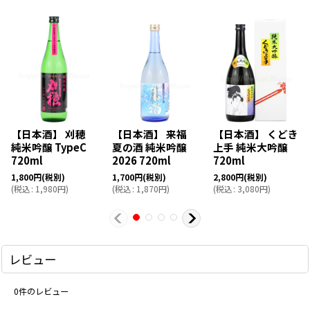
【日本酒】 刈穂
【日本酒】 来福
【日本酒】 くどき
純米吟醸 TypeC
夏の酒 純米吟醸
上手 純米大吟醸
720ml
2026 720ml
720ml
1,800
円
(税別)
1,700
円
(税別)
2,800
円
(税別)
(
税込
:
1,980
円
)
(
税込
:
1,870
円
)
(
税込
:
3,080
円
)
レビュー
0
件のレビュー