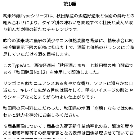
第1弾
純米吟醸Typeシリーズは、秋田県産の酒造好適米と個別の酵母との
組み合わせにより、タイプ別の味わいを表現すべく杜氏と蔵人が取
り組んだ刈穂の新たなチャレンジです。
昨今の酒米栽培農家の減少やコメ価格高騰を背景に、精米歩合は純
米吟醸表示下限の60％に抑えた上で、酒質と価格のバランスにご満
足していただける酒を目指します。
このTypeAは、酒造好適米「秋田酒こまち」と秋田県の独自酵母で
ある「秋田酵母No.12」を使用して醸造しました。
リンゴにも似たニュアンスある爽やかな香り、ソフトに滑らかな口
当たり、キレイに広がる旨味は瑞々しく、明るいイメージの酸とや
やシャープなまとまりが心地よい仕上がりです。
秋田県の原材料にこだわった、秋田県の地酒「刈穂」ならではの味
わいと魅力を存分にお楽しみください。
※商品画像について：商品の入荷更新作業効率化の為、醸造年度や
米の収穫年度等その都度変更となる表示は画像処理させて頂いてお