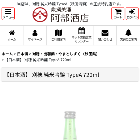
当店は、刈穂 純米吟醸 TypeA（秋田清酒）の正規特約店です。
メニュー
カート
ログイン
ネット業務営業
ホーム
マイページ
ご利用案内
問い合わせ
店舗のご案内
カレンダー
ホーム
>
日本酒
>
刈穂・出羽鶴・やまとしずく（秋田県）
>
【日本酒】 刈穂 純米吟醸 TypeA 720ml
【日本酒】 刈穂 純米吟醸 TypeA 720ml