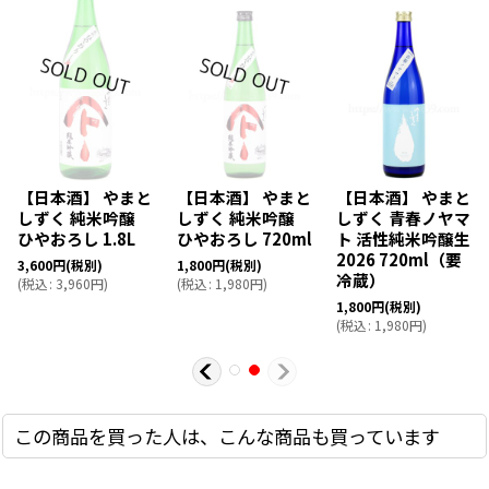
【日本酒】 やまと
【日本酒】 やまと
【日本酒】 やまと
しずく 純米吟醸
しずく 純米吟醸
しずく 青春ノヤマ
ひやおろし 1.8L
ひやおろし 720ml
ト 活性純米吟醸生
2026 720ml（要
3,600
円
(税別)
1,800
円
(税別)
冷蔵）
(
税込
:
3,960
円
)
(
税込
:
1,980
円
)
1,800
円
(税別)
(
税込
:
1,980
円
)
この商品を買った人は、こんな商品も買っています