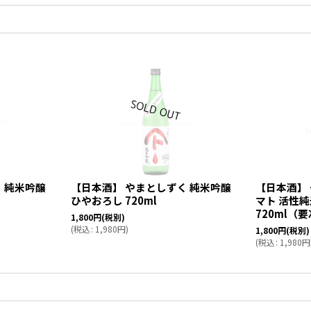
 純米吟醸
【日本酒】 やまとしずく 純米吟醸
【日本酒】
ひやおろし 720ml
マト 活性純
720ml（
1,800
円
(税別)
(
税込
:
1,980
円
)
1,800
円
(税別)
(
税込
:
1,980
円