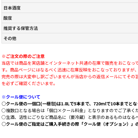
日本酒度
酸度
推奨する保管方法
その他
※ご注文の際のご注意
当店では商品を実店舗とインターネット共通の在庫で販売をおこなっ
す。商品ページにはなるべく迅速に在庫反映をおこなっておりますが
完売の際は大変申し訳ございませんが当店からの返信メールにてその
を必ずご確認くださいませ。
※クール便について
○クール便の一個口(一梱包)は1.8Lで5本まで、720mlで10本までと
○複数口となる場合は「個口×クール料金」となりますのでご了承く
○生酒、活性にごりなど商品名に（要冷蔵）と表示のあるものはなる
○クール便のご指定はご購入手続きの際「クール便（オプション）」