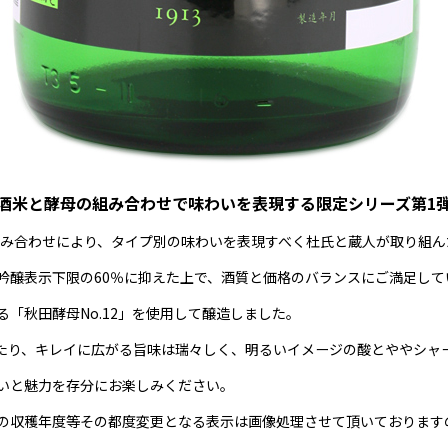
酒米と酵母の組み合わせで味わいを表現する限定シリーズ第1
組み合わせにより、タイプ別の味わいを表現すべく杜氏と蔵人が取り組
吟醸表示下限の60％に抑えた上で、酒質と価格のバランスにご満足して
る「秋田酵母No.12」を使用して醸造しました。
たり、キレイに広がる旨味は瑞々しく、明るいイメージの酸とややシャ
いと魅力を存分にお楽しみください。
の収穫年度等その都度変更となる表示は画像処理させて頂いております