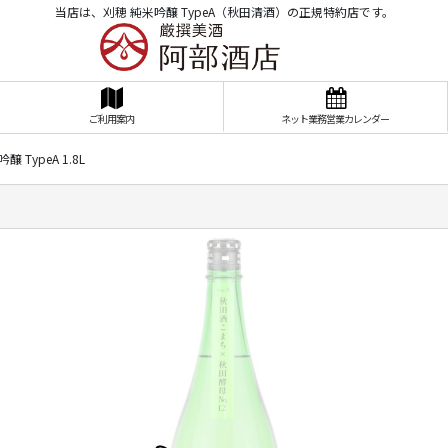
当店は、刈穂 純米吟醸 TypeA（秋田清酒）の正規特約店です。
ご利用案内
ネット業務営業カレンダー
 TypeA 1.8L