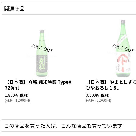
関連商品
【日本酒】 刈穂 純米吟醸 TypeA
【日本酒】 やまとしずく
720ml
ひやおろし 1.8L
1,800
円
(税別)
3,600
円
(税別)
(
税込
:
1,980
円
)
(
税込
:
3,960
円
)
この商品を買った人は、こんな商品も買っています