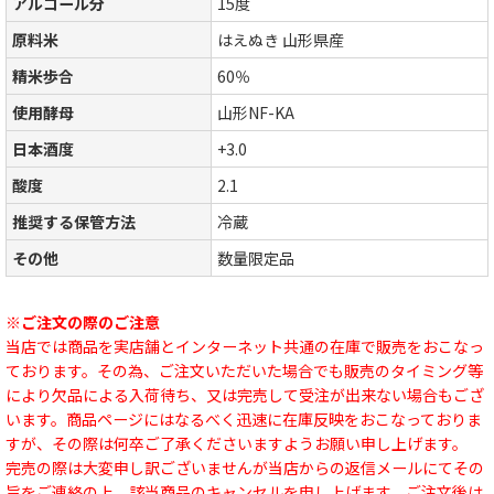
アルコール分
15度
原料米
はえぬき 山形県産
精米歩合
60％
使用酵母
山形NF-KA
日本酒度
+3.0
酸度
2.1
推奨する保管方法
冷蔵
その他
数量限定品
※ご注文の際のご注意
当店では商品を実店舗とインターネット共通の在庫で販売をおこなっ
ております。その為、ご注文いただいた場合でも販売のタイミング等
により欠品による入荷待ち、又は完売して受注が出来ない場合もござ
います。商品ページにはなるべく迅速に在庫反映をおこなっておりま
すが、その際は何卒ご了承くださいますようお願い申し上げます。
完売の際は大変申し訳ございませんが当店からの返信メールにてその
旨をご連絡の上、該当商品のキャンセルを申し上げます。ご注文後は