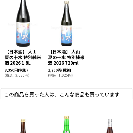
【日本酒】 大山
【日本酒】 大山
夏の十水 特別純米
夏の十水 特別純米
酒 2026 1.8L
酒 2026 720ml
3,350
円
(税別)
1,750
円
(税別)
(
税込
:
3,685
円
)
(
税込
:
1,925
円
)
この商品を買った人は、こんな商品も買っています