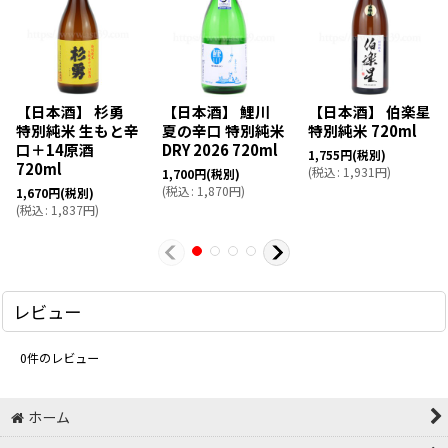
【日本酒】 杉勇
【日本酒】 鯉川
【日本酒】 伯楽星
特別純米 生もと辛
夏の辛口 特別純米
特別純米 720ml
口＋14原酒
DRY 2026 720ml
1,755
円
(税別)
720ml
(
税込
:
1,931
円
)
1,700
円
(税別)
(
税込
:
1,870
円
)
1,670
円
(税別)
(
税込
:
1,837
円
)
レビュー
0
件のレビュー
ホーム