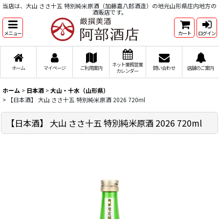
当店は、大山 ささ十五 特別純米原酒（加藤嘉八郎酒造）の地元山形県庄内地方の
酒販店です。
メニュー
カート
ログイン
ネット業務営業
ホーム
マイページ
ご利用案内
問い合わせ
店舗のご案内
カレンダー
ホーム
>
日本酒
>
大山・十水（山形県）
>
【日本酒】 大山 ささ十五 特別純米原酒 2026 720ml
【日本酒】 大山 ささ十五 特別純米原酒 2026 720ml