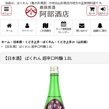
当店は、ばくれん（亀の井酒造）の地元山形県庄内地方の正規特約店です。
メニュー
カート
ログイン
ネット業務営業
ホーム
マイページ
ご利用案内
問い合わせ
店舗のご案内
カレンダー
ホーム
>
日本酒
>
くどき上手・ばくれん・くどき上手Jr（山形県）
>
【日本酒】 ばくれん 超辛口吟醸 1.8L
【日本酒】 ばくれん 超辛口吟醸 1.8L