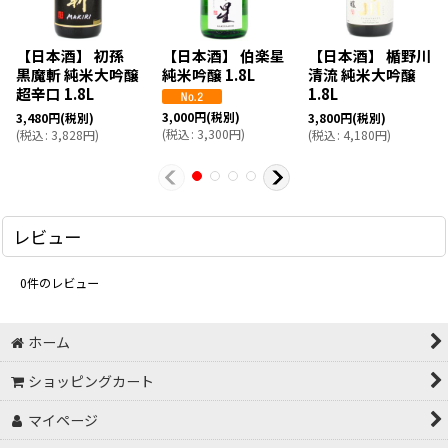
【日本酒】 初孫
【日本酒】 伯楽星
【日本酒】 楯野川
黒魔斬 純米大吟醸
純米吟醸 1.8L
清流 純米大吟醸
超辛口 1.8L
1.8L
3,000
円
(税別)
3,480
円
(税別)
3,800
円
(税別)
(
税込
:
3,300
円
)
(
税込
:
3,828
円
)
(
税込
:
4,180
円
)
レビュー
0
件のレビュー
ホーム
ショッピングカート
マイページ