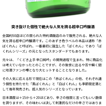
突き抜けた個性で絶大な人気を誇る超辛口吟醸酒
全国約50店ほどの限られた特約酒販店のみで販売される、絶大な人
気を誇る超辛口吟醸酒です。このあずき色ラベルの本品は通称「赤
ばくれん」と呼ばれ、一番最初に誕生した「ばくれん」であり「ば
くれんシリーズ」の元となったスタンダードでもあります。
元々は、「くどき上手 辛口純吟」の開発過程で生まれ、特に商品化
は考えていなかったとのことですが、その後世に出るや否や瞬く間
に地酒ファンの噂となり大ヒットすることとなりました。
その人気に応える形で現在はこの「赤ばくれん」の他、それぞれ違
う個性を持たせた「黒ばくれん」と「白ばくれん」も季節限定酒と
して毎年発売され、超人気のシリーズとなっています。
日本酒度は＋15から＋20ほどあり、辛さの極限と言ってもいい数値
を誇りますが、その味わいは決して刺激的なだけの辛さではありま