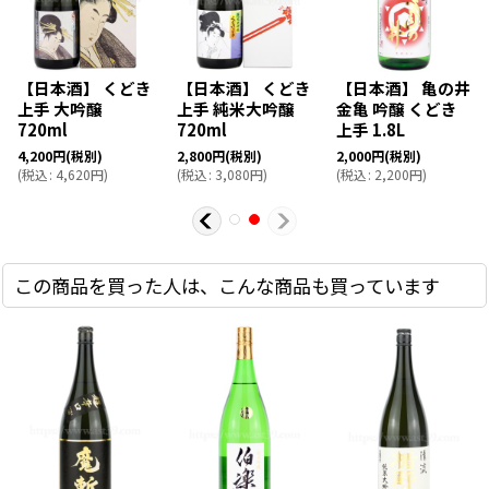
【日本酒】 くどき
【日本酒】 くどき
【日本酒】 亀の井
上手 大吟醸
上手 純米大吟醸
金亀 吟醸 くどき
720ml
720ml
上手 1.8L
4,200
円
(税別)
2,800
円
(税別)
2,000
円
(税別)
(
税込
:
4,620
円
)
(
税込
:
3,080
円
)
(
税込
:
2,200
円
)
この商品を買った人は、こんな商品も買っています