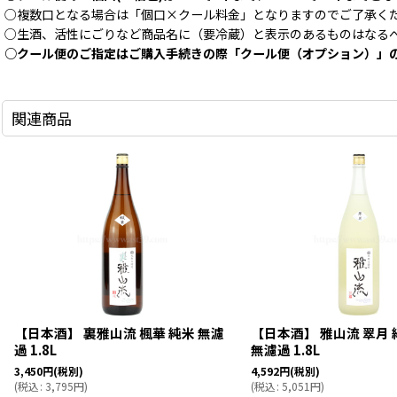
○複数口となる場合は「個口×クール料金」となりますのでご了承く
○生酒、活性にごりなど商品名に（要冷蔵）と表示のあるものはなる
○クール便のご指定はご購入手続きの際「クール便（オプション）」
関連商品
【日本酒】 裏雅山流 楓華 純米 無濾
【日本酒】 雅山流 翠月
過 1.8L
無濾過 1.8L
3,450
円
(税別)
4,592
円
(税別)
(
税込
:
3,795
円
)
(
税込
:
5,051
円
)