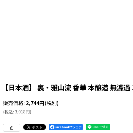
【日本酒】 裏・雅山流 香華 本醸造 無濾過 1
販売価格
:
2,744
円
(税別)
(
税込
:
3,018
円
)
Facebookでシェア