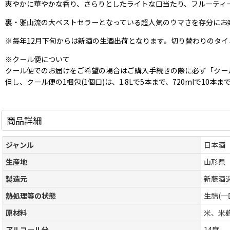
爽やかに華やかな香り、さらりとしたライトな口当たり、フルーティ
裏・雅山流の大ベストセラーとなっている超人気のウマさを存分にお
※毎年12月下旬からは新酒の生酒出荷となります。切り替わりのタ
※クール便について
クール便でのお届けをご希望の場合はご購入手続きの際に必ず「クー
但し、クール便の1梱包(1個口)は、1.8Lで5本まで、720mlで
商品詳細
ジャンル
日本酒
生産地
山形県
製造元
新藤酒
熱処理等の状態
生詰(
原材料
米、米
アルコール分
14度