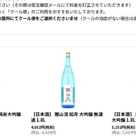
ださい（その際は受注確認メールにて料金を訂正させていただきます）
べく「クール便」のご利用をおすすめいたしております。
の箇所にてクール便をご選択くださいませ
（クールの指定がない場合は
 純米大吟醸
【日本酒】 雅山流 如月 大吟醸 無濾
【日本酒】 
過 1.8L
大吟醸 1.8L
4,032
円
(税別)
5,152
円
(税別)
(
税込
:
4,435
円
)
(
税込
:
5,667
円