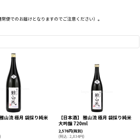
通常便でのお届けとなりますのでご注意ください）
。
雅山流 極月 袋採り純米
【日本酒】 雅山流 極月 袋採り純米
大吟醸 720ml
2,576
円
(税別)
)
(
税込
:
2,834
円
)