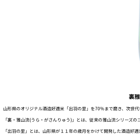
裏雅
山形県のオリジナル酒造好適米「出羽の里」を70％まで磨き、次世
「裏・雅山流(うら・がさんりゅう)」とは、従来の雅山流シリーズ
「出羽の里」とは、山形県が１１年の歳月をかけて開発した酒造好適米