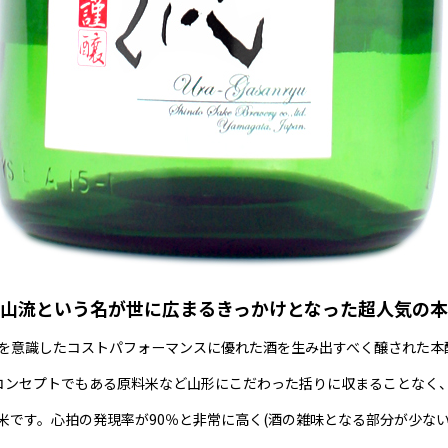
山流という名が世に広まるきっかけとなった超人気の
代を意識したコストパフォーマンスに優れた酒を生み出すべく醸された本
のコンセプトでもある原料米など山形にこだわった括りに収まることなく
です。心拍の発現率が90％と非常に高く(酒の雑味となる部分が少な