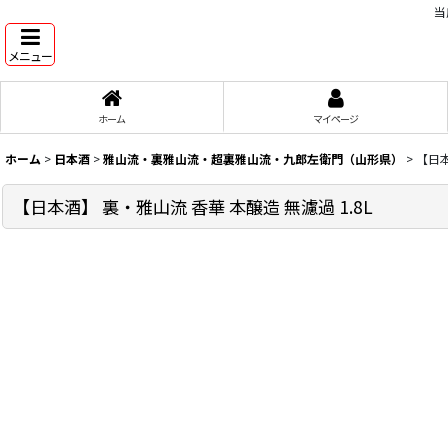
当
メニュー
ホーム
マイページ
ホーム
>
日本酒
>
雅山流・裏雅山流・超裏雅山流・九郎左衛門（山形県）
>
【日本
【日本酒】 裏・雅山流 香華 本醸造 無濾過 1.8L