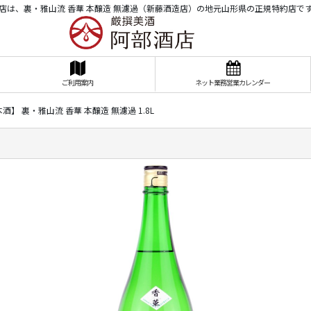
店は、裏・雅山流 香華 本醸造 無濾過（新藤酒造店）の地元山形県の正規特約店で
ご利用案内
ネット業務営業カレンダー
酒】 裏・雅山流 香華 本醸造 無濾過 1.8L