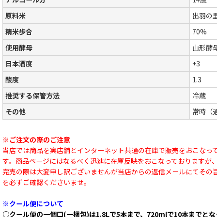
原料米
出羽の
精米歩合
70%
使用酵母
山形酵
日本酒度
+3
酸度
1.3
推奨する保管方法
冷蔵
その他
常時（
※ご注文の際のご注意
当店では商品を実店舗とインターネット共通の在庫で販売をおこなっ
す。商品ページにはなるべく迅速に在庫反映をおこなっておりますが
完売の際は大変申し訳ございませんが当店からの返信メールにてその
を必ずご確認くださいませ。
※クール便について
○クール便の一個口(一梱包)は1.8Lで5本まで、720mlで10本までと