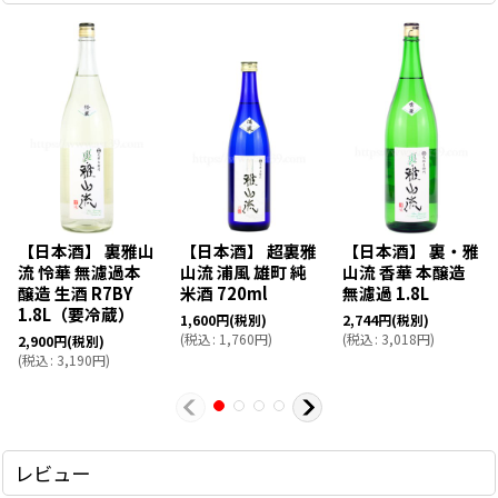
【日本酒】 裏雅山
【日本酒】 超裏雅
【日本酒】 裏・雅
流 怜華 無濾過本
山流 浦風 雄町 純
山流 香華 本醸造
醸造 生酒 R7BY
米酒 720ml
無濾過 1.8L
1.8L（要冷蔵）
1,600
円
(税別)
2,744
円
(税別)
(
税込
:
1,760
円
)
(
税込
:
3,018
円
)
2,900
円
(税別)
(
税込
:
3,190
円
)
レビュー