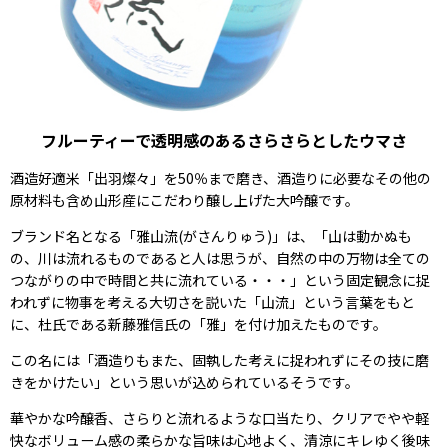
フルーティーで透明感のあるさらさらとしたウマさ
酒造好適米「出羽燦々」を50％まで磨き、酒造りに必要なその他の
原材料も含め山形産にこだわり醸し上げた大吟醸です。
ブランド名となる「雅山流(がさんりゅう)」は、「山は動かぬも
の、川は流れるものであると人は思うが、自然の中の万物は全ての
つながりの中で時間と共に流れている・・・」という固定観念に捉
われずに物事を考える大切さを説いた「山流」という言葉をもと
に、杜氏である新藤雅信氏の「雅」を付け加えたものです。
この名には「酒造りもまた、固執した考えに捉われずにその技に磨
きをかけたい」という思いが込められているそうです。
華やかな吟醸香、さらりと流れるような口当たり、クリアでやや軽
快なボリューム感の柔らかな旨味は心地よく、清涼にキレゆく後味