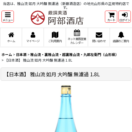
当店は、雅山流 如月 大吟醸 無濾過（新藤酒造店）の地元山形県の正規特約店で
す。
メニュー
カート
ログイン
ネット業務営業
ホーム
マイページ
ご利用案内
問い合わせ
店舗のご案内
カレンダー
ホーム
>
日本酒
>
雅山流・裏雅山流・超裏雅山流・九郎左衛門（山形県）
>
【日本酒】 雅山流 如月 大吟醸 無濾過 1.8L
【日本酒】 雅山流 如月 大吟醸 無濾過 1.8L