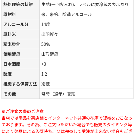
熱処理等の状態
生詰(一回火入れ)、ラベルに要冷蔵の表示あり
原材料
米、米麹、醸造アルコール
アルコール分
14度
原料米
出羽燦々
精米歩合
50%
使用酵母
山形酵母
日本酒度
+3
酸度
1.2
推奨する保管方法
冷蔵
その他
常時（通年）販売
※ご注文の際のご注意
当店では商品を実店舗とインターネット共通の在庫で販売をおこなっ
ております。その為、ご注文いただいた場合でも販売のタイミング等
により欠品による入荷待ち、又は完売して受注が出来ない場合もござ