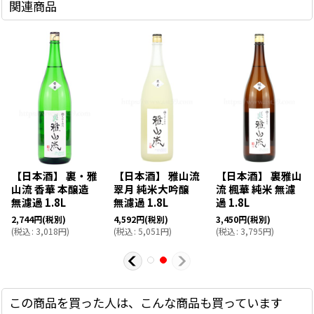
関連商品
【日本酒】 裏・雅
【日本酒】 雅山流
【日本酒】 裏雅山
山流 香華 本醸造
翠月 純米大吟醸
流 楓華 純米 無濾
無濾過 1.8L
無濾過 1.8L
過 1.8L
2,744
円
(税別)
4,592
円
(税別)
3,450
円
(税別)
(
税込
:
3,018
円
)
(
税込
:
5,051
円
)
(
税込
:
3,795
円
)
この商品を買った人は、こんな商品も買っています