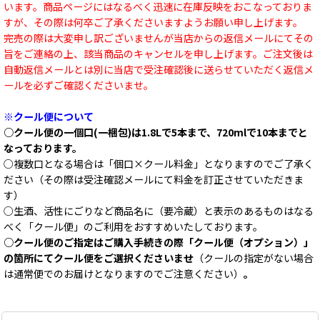
います。商品ページにはなるべく迅速に在庫反映をおこなっておりま
すが、その際は何卒ご了承くださいますようお願い申し上げます。
完売の際は大変申し訳ございませんが当店からの返信メールにてその
旨をご連絡の上、該当商品のキャンセルを申し上げます。ご注文後は
自動返信メールとは別に当店で受注確認後に送らせていただく返信メ
ールを必ずご確認くださいませ。
※クール便について
○クール便の一個口(一梱包)は1.8Lで5本まで、720mlで10本までと
なっております。
○複数口となる場合は「個口×クール料金」となりますのでご了承く
ださい（その際は受注確認メールにて料金を訂正させていただきま
す）
○生酒、活性にごりなど商品名に（要冷蔵）と表示のあるものはなる
べく「クール便」のご利用をおすすめいたしております。
○クール便のご指定はご購入手続きの際「クール便（オプション）」
の箇所にてクール便をご選択くださいませ
（クールの指定がない場合
は通常便でのお届けとなりますのでご注意ください）
。