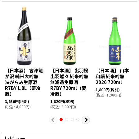
【日本酒】 會津龍
【日本酒】 出羽桜
【日本酒】 山本
が沢 純米大吟醸
出羽燦々 純米吟醸
和韻 純米吟醸
滓がらみ生原酒
無濾過生原酒
2026 720ml
R7BY 1.8L（要冷
R7BY 720ml（要
1,800
円
(税別)
蔵）
冷蔵）
(
税込
:
1,980
円
)
3,636
円
(税別)
1,820
円
(税別)
(
税込
:
4,000
円
)
(
税込
:
2,002
円
)
レビュー