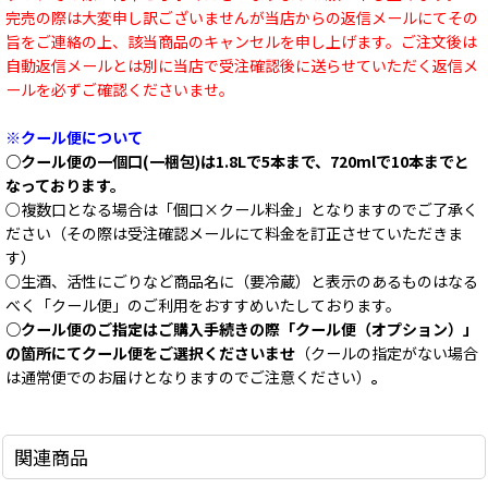
完売の際は大変申し訳ございませんが当店からの返信メールにてその
旨をご連絡の上、該当商品のキャンセルを申し上げます。ご注文後は
自動返信メールとは別に当店で受注確認後に送らせていただく返信メ
ールを必ずご確認くださいませ。
※クール便について
○クール便の一個口(一梱包)は1.8Lで5本まで、720mlで10本までと
なっております。
○複数口となる場合は「個口×クール料金」となりますのでご了承く
ださい（その際は受注確認メールにて料金を訂正させていただきま
す）
○生酒、活性にごりなど商品名に（要冷蔵）と表示のあるものはなる
べく「クール便」のご利用をおすすめいたしております。
○クール便のご指定はご購入手続きの際「クール便（オプション）」
の箇所にてクール便をご選択くださいませ
（クールの指定がない場合
は通常便でのお届けとなりますのでご注意ください）
。
関連商品