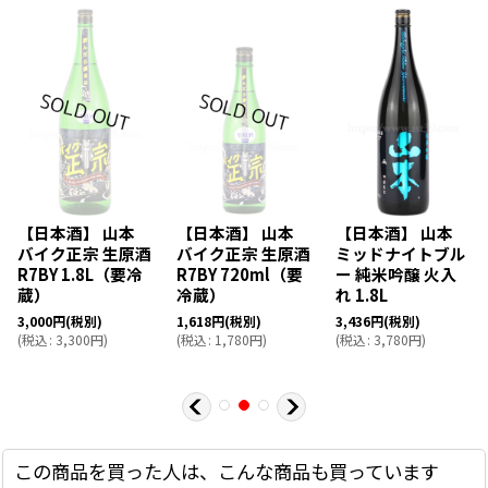
【日本酒】 山本
【日本酒】 山本
【日本酒】 山本
バイク正宗 生原酒
バイク正宗 生原酒
ミッドナイトブル
R7BY 1.8L（要冷
R7BY 720ml（要
ー 純米吟醸 火入
蔵）
冷蔵）
れ 1.8L
3,000
円
(税別)
1,618
円
(税別)
3,436
円
(税別)
(
税込
:
3,300
円
)
(
税込
:
1,780
円
)
(
税込
:
3,780
円
)
この商品を買った人は、こんな商品も買っています