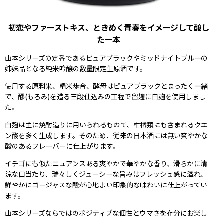
初恋やファーストキス、ときめく青春をイメージして醸し
た一本
山本シリーズの定番であるピュアブラックやミッドナイトブルーの
姉妹品となる純米吟醸の数量限定生原酒です。
使用する原料米、精米歩合、酵母はピュアブラックとまったく一緒
で、醪(もろみ)を造る三段仕込みの工程で留麹に白麹を使用しまし
た。
白麹は主に焼酎造りに用いられるもので、柑橘類にも含まれるクエ
ン酸を多く生成します。そのため、従来の日本酒には無い爽やかな
酸のあるフレーバーに仕上がります。
イチゴにも似たニュアンスある爽やかで華やかな香り、滑らかに清
涼な口当たり、瑞々しくジューシーな旨みはフレッシュ感に溢れ、
鮮やかにゴージャスな酸が心地よい印象的な味わいに仕上がってい
ます。
山本シリーズならではのポジティブな個性とウマさを存分にお楽し