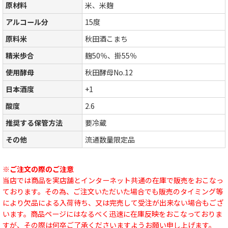
原材料
米、米麹
アルコール分
15度
原料米
秋田酒こまち
精米歩合
麹50％、掛55％
使用酵母
秋田酵母No.12
日本酒度
+1
酸度
2.6
推奨する保管方法
要冷蔵
その他
流通数量限定品
※ご注文の際のご注意
当店では商品を実店舗とインターネット共通の在庫で販売をおこなっ
ております。その為、ご注文いただいた場合でも販売のタイミング等
により欠品による入荷待ち、又は完売して受注が出来ない場合もござ
います。商品ページにはなるべく迅速に在庫反映をおこなっておりま
すが、その際は何卒ご了承くださいますようお願い申し上げます。