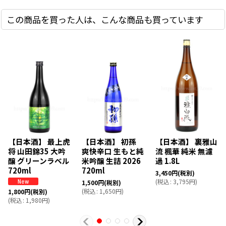
この商品を買った人は、こんな商品も買っています
【日本酒】 最上虎
【日本酒】 初孫
【日本酒】 裏雅山
将 山田錦35 大吟
爽快辛口 生もと純
流 楓華 純米 無濾
醸 グリーンラベル
米吟醸 生詰 2026
過 1.8L
720ml
720ml
3,450
円
(税別)
(
税込
:
3,795
円
)
1,500
円
(税別)
(
税込
:
1,650
円
)
1,800
円
(税別)
(
税込
:
1,980
円
)