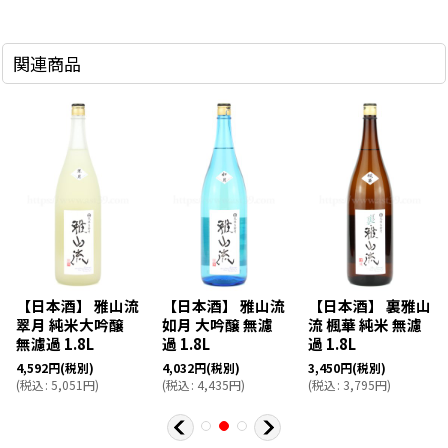
関連商品
【日本酒】 雅山流
【日本酒】 雅山流
【日本酒】 裏雅山
翠月 純米大吟醸
如月 大吟醸 無濾
流 楓華 純米 無濾
無濾過 1.8L
過 1.8L
過 1.8L
4,592
円
(税別)
4,032
円
(税別)
3,450
円
(税別)
(
税込
:
5,051
円
)
(
税込
:
4,435
円
)
(
税込
:
3,795
円
)