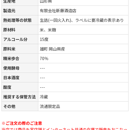
生産地
山形県
製造元
有限会社新藤酒造店
熱処理等の状態
生詰(一回火入れ)、ラベルに要冷蔵の表示あり
原材料
米、米麹
アルコール分
15度
原料米
雄町 岡山県産
精米歩合
70％
使用酵母
---
日本酒度
---
酸度
---
推奨する保管方法
冷蔵
その他
流通限定品
※ご注文の際のご注意
当店では商品を実店舗とインターネット共通の在庫で販売をおこなっ