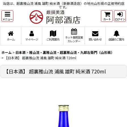
当店は、超裏雅山流 浦風 雄町 純米酒（新藤酒造店）の地元山形県の正規特約店
です。
メニュー
カート
ログイン
ネット業務営業
ホーム
マイページ
ご利用案内
問い合わせ
店舗のご案内
カレンダー
ホーム
>
日本酒
>
雅山流・裏雅山流・超裏雅山流・九郎左衛門（山形県）
>
【日本酒】 超裏雅山流 浦風 雄町 純米酒 720ml
【日本酒】 超裏雅山流 浦風 雄町 純米酒 720ml