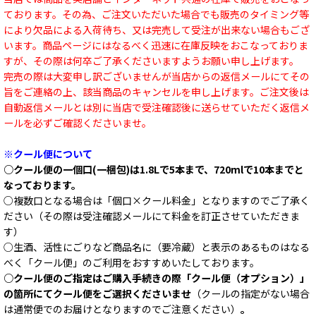
ております。その為、ご注文いただいた場合でも販売のタイミング等
により欠品による入荷待ち、又は完売して受注が出来ない場合もござ
います。商品ページにはなるべく迅速に在庫反映をおこなっておりま
すが、その際は何卒ご了承くださいますようお願い申し上げます。
完売の際は大変申し訳ございませんが当店からの返信メールにてその
旨をご連絡の上、該当商品のキャンセルを申し上げます。ご注文後は
自動返信メールとは別に当店で受注確認後に送らせていただく返信メ
ールを必ずご確認くださいませ。
※クール便について
○クール便の一個口(一梱包)は1.8Lで5本まで、720mlで10本までと
なっております。
○複数口となる場合は「個口×クール料金」となりますのでご了承く
ださい（その際は受注確認メールにて料金を訂正させていただきま
す）
○生酒、活性にごりなど商品名に（要冷蔵）と表示のあるものはなる
べく「クール便」のご利用をおすすめいたしております。
○クール便のご指定はご購入手続きの際「クール便（オプション）」
の箇所にてクール便をご選択くださいませ
（クールの指定がない場合
は通常便でのお届けとなりますのでご注意ください）
。