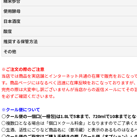
精米歩合
使用酵母
日本酒度
酸度
推奨する保管方法
その他
※ご注文の際のご注意
当店では商品を実店舗とインターネット共通の在庫で販売をおこなっ
す。商品ページにはなるべく迅速に在庫反映をおこなっておりますが
完売の際は大変申し訳ございませんが当店からの返信メールにてその
を必ずご確認くださいませ。
※クール便について
○クール便の一個口(一梱包)は1.8Lで5本まで、720mlで10本までと
○複数口となる場合は「個口×クール料金」となりますのでご了承く
○生酒、活性にごりなど商品名に（要冷蔵）と表示のあるものはなる
○クール便のご指定はご購入手続きの際「クール便（オプション）」