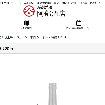
上手Jr. ジューシー辛口 改。 純米大吟醸（亀の井酒造）の地元山形県庄内地方の
ご利用案内
ネット業務営業カレンダー
どき上手Jr. ジューシー辛口 改。 純米大吟醸 720ml
720ml