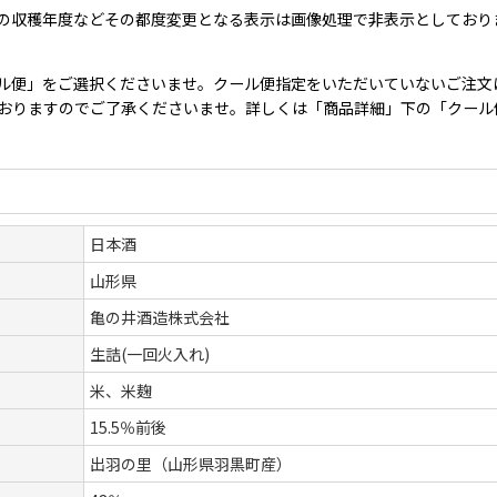
の収穫年度などその都度変更となる表示は画像処理で非表示としており
ル便」をご選択くださいませ。クール便指定をいただいていないご注文
となっておりますのでご了承くださいませ。詳しくは「商品詳細」下の「クー
日本酒
山形県
亀の井酒造株式会社
生詰(一回火入れ)
米、米麹
15.5％前後
出羽の里（山形県羽黒町産）