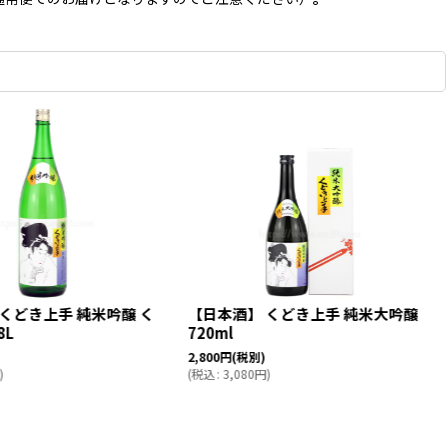
くどき上手 純米吟醸 く
【日本酒】 くどき上手 純米大吟醸
8L
720ml
2,800
円
(税別)
)
(
税込
:
3,080
円
)