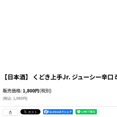
【日本酒】 くどき上手Jr. ジューシー辛口 改
販売価格
:
1,800
円
(税別)
(
税込
:
1,980
円
)
Facebookでシェア