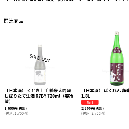
関連商品
【日本酒】 くどき上手 純米大吟醸
【日本酒】 ばくれん 超
しぼりたて生酒 R7BY 720ml（要冷
1.8L
蔵）
2,500
円
(税別)
1,600
円
(税別)
(
税込
:
2,750
円
)
(
税込
:
1,760
円
)