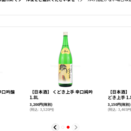
辛口吟醸
【日本酒】 くどき上手 辛口純吟
【日本酒】 
1.8L
どき上手 1.
3,200
円
(税別)
3,150
円
(税別)
(
税込
:
3,520
円
)
(
税込
:
3,465
円