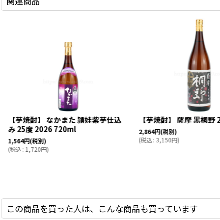
関連商品
【芋焼酎】 なかまた 頴娃紫芋仕込
【芋焼酎】 薩摩 黒桐野 25
み 25度 2026 720ml
2,864
円
(税別)
(
税込
:
3,150
円
)
1,564
円
(税別)
(
税込
:
1,720
円
)
この商品を買った人は、こんな商品も買っています