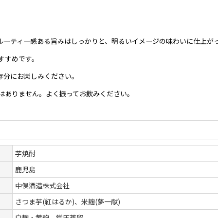
ルーティー感ある旨みはしっかりと、明るいイメージの味わいに仕上が
すすめです。
存分にお楽しみください。
はありません。よく振ってお飲みください。
芋焼酎
鹿児島
中俣酒造株式会社
さつま芋(紅はるか)、米麹(夢一献)
白麹・黄麹、常圧蒸留