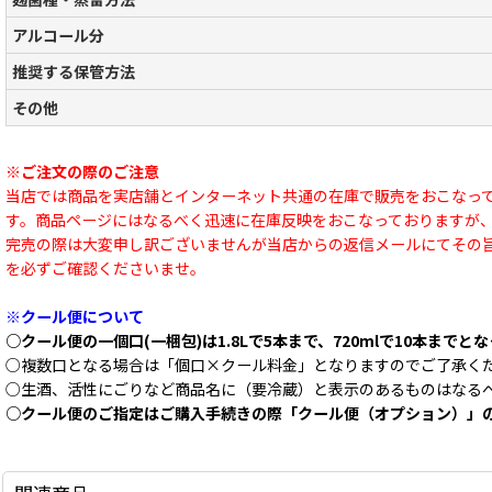
アルコール分
推奨する保管方法
その他
※ご注文の際のご注意
当店では商品を実店舗とインターネット共通の在庫で販売をおこなっ
す。商品ページにはなるべく迅速に在庫反映をおこなっておりますが
完売の際は大変申し訳ございませんが当店からの返信メールにてその
を必ずご確認くださいませ。
※クール便について
○クール便の一個口(一梱包)は1.8Lで5本まで、720mlで10本までと
○複数口となる場合は「個口×クール料金」となりますのでご了承く
○生酒、活性にごりなど商品名に（要冷蔵）と表示のあるものはなる
○クール便のご指定はご購入手続きの際「クール便（オプション）」