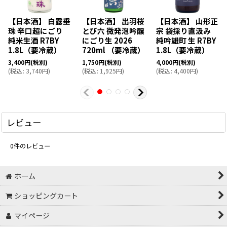
【日本酒】 白露垂
【日本酒】 出羽桜
【日本酒】 山形正
珠 辛口超にごり
とび六 微発泡吟醸
宗 袋採り直汲み
純米生酒 R7BY
にごり生 2026
純吟雄町 生 R7BY
1.8L（要冷蔵）
720ml （要冷蔵）
1.8L（要冷蔵）
3,400
円
(税別)
1,750
円
(税別)
4,000
円
(税別)
(
税込
:
3,740
円
)
(
税込
:
1,925
円
)
(
税込
:
4,400
円
)
レビュー
0
件のレビュー
ホーム
ショッピングカート
マイページ