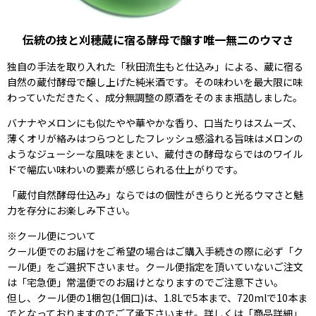
伝統の技と刈穂蔵に宿る酵母で醸す唯一無二のウマさ
独自の手法を取り入れた「秋田流生もと仕込み」による、蔵に宿る
自然の蔵付酵母で醸し上げた純米酒です。その味わいを最大限に味
わっていただきたく、成分無調整の原酒をそのまま瓶詰しました。
バナナやメロンにも似たやや華やかな香り、口当たりはスムーズ、
薄くオリが絡みはつらつとしたフレッシュ感溢れる旨味はメロンの
ようなジューシーな風味をまとい、蔵付きの酵母ならではのワイル
ドで幅広い味わいの要素が感じられる仕上がりです。
「蔵付自然酵母仕込み」ならではの個性がきらりと光るウマさと魅
力を存分にお楽しみ下さい。
※クール便について
クール便でのお届けをご希望の場合はご購入手続きの際に必ず「ク
ール便」をご選択下さいませ。クール便指定を頂いていないご注文
は「宅急便」常温便でのお届けとなりますのでご注意下さい。
但し、クール便の1梱包(1個口)は、1.8Lで5本まで、720mlで10本ま
でとなっておりますのでご了承下さいませ。詳しくは「商品詳細」