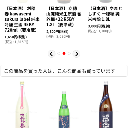
【日本酒】 刈穂
【日本酒】 刈穂
【日本酒】やまと
春 kawasemi
山廃純米生原酒 番
しずく 一穂積 純
sakura label 純米
外編+22 R5BY
米吟醸 1.8L
吟醸 生酒 R5BY
1.8L（要冷蔵）
3,000
円
(税別)
720ml（要冷蔵）
(
税込
:
3,300
円
)
2,800
円
(税別)
(
税込
:
3,080
円
)
1,650
円
(税別)
(
税込
:
1,815
円
)
この商品を買った人は、こんな商品も買っています