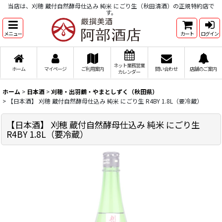
当店は、刈穂 蔵付自然酵母仕込み 純米 にごり生（秋田清酒）の正規特約店で
す。
メニュー
カート
ログイン
ネット業務営業
ホーム
マイページ
ご利用案内
問い合わせ
店舗のご案内
カレンダー
ホーム
>
日本酒
>
刈穂・出羽鶴・やまとしずく（秋田県）
>
【日本酒】 刈穂 蔵付自然酵母仕込み 純米 にごり生 R4BY 1.8L（要冷蔵）
【日本酒】 刈穂 蔵付自然酵母仕込み 純米 にごり生
R4BY 1.8L（要冷蔵）